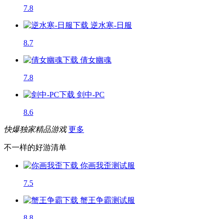
7.8
逆水寒-日服
8.7
倩女幽魂
7.8
剑中-PC
8.6
快爆独家精品游戏
更多
不一样的好游清单
你画我歪
测试服
7.5
蟹王争霸
测试服
8.8