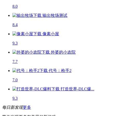
8.0
输出牧场
测试
8.4
像素小屋
9.3
外婆的小农院
7.7
代号：枪手2
7.0
打造世界-DLC爆...
9.3
每日新发现
更多