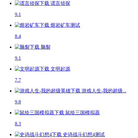
谎言侦探
9.1
熔岩矿车
测试
8.4
脑裂
9.1
文明起源
7.7
游戏人生-我的超级...
9.8
鼠绘三国模拟器
8.3
史诗战斗幻想4
测试