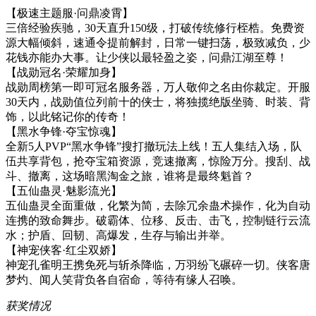
【极速主题服·问鼎凌霄】
三倍经验疾驰，30天直升150级，打破传统修行桎梏。免费资
源大幅倾斜，速通令提前解封，日常一键扫荡，极致减负，少
花钱亦能办大事。让少侠以最轻盈之姿，问鼎江湖至尊！
【战勋冠名·荣耀加身】
战勋周榜第一即可冠名服务器，万人敬仰之名由你裁定。开服
30天内，战勋值位列前十的侠士，将独揽绝版坐骑、时装、背
饰，以此铭记你的传奇！
【黑水争锋·夺宝惊魂】
全新5人PVP“黑水争锋”搜打撤玩法上线！五人集结入场，队
伍共享背包，抢夺宝箱资源，竞速撤离，惊险万分。搜刮、战
斗、撤离，这场暗黑淘金之旅，谁将是最终魁首？
【五仙蛊灵·魅影流光】
五仙蛊灵全面重做，化繁为简，去除冗余蛊术操作，化为自动
连携的致命舞步。破霸体、位移、反击、击飞，控制链行云流
水；护盾、回韧、高爆发，生存与输出并举。
【神宠侠客·红尘双娇】
神宠孔雀明王携免死与斩杀降临，万羽纷飞碾碎一切。侠客唐
梦灼、闻人笑背负各自宿命，等待有缘人召唤。
获奖情况