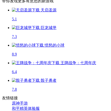
带你发现更多有意思的新游戏
天启圣源
5.1
巨龙城堡
7.3
愤怒的小球
8.9
王牌战争：七周年庆
6.4
骰子勇者
7.8
友情链接
原神手游
和平精英体验服