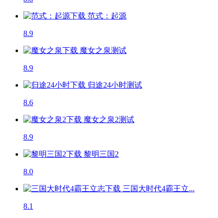
范式：起源
8.9
魔女之泉
测试
8.9
归途24小时
测试
8.6
魔女之泉2
测试
8.9
黎明三国2
8.0
三国大时代4霸王立...
8.1