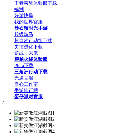
王者荣耀体验服下载
鸣潮
好游快爆
我的世界官服
沙石镇时光手游
超级鸡马
超自然行动组下载
失控进化下载
逆战：未来
穿越火线体验服
Phira下载
三角洲行动下载
光遇官服
良心工作室
手游排行榜
蛋仔派对官服
/