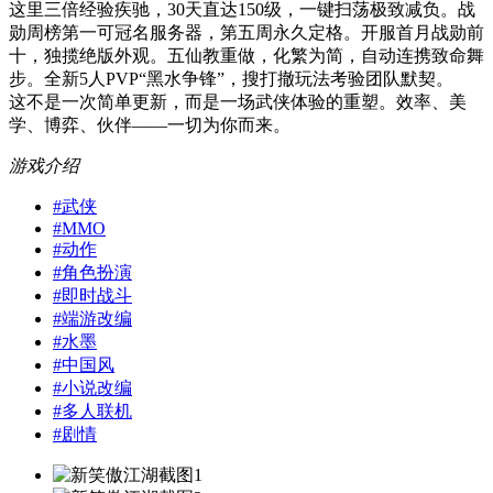
这里三倍经验疾驰，30天直达150级，一键扫荡极致减负。战
勋周榜第一可冠名服务器，第五周永久定格。开服首月战勋前
十，独揽绝版外观。五仙教重做，化繁为简，自动连携致命舞
步。全新5人PVP“黑水争锋”，搜打撤玩法考验团队默契。
这不是一次简单更新，而是一场武侠体验的重塑。效率、美
学、博弈、伙伴——一切为你而来。
游戏介绍
#
武侠
#
MMO
#
动作
#
角色扮演
#
即时战斗
#
端游改编
#
水墨
#
中国风
#
小说改编
#
多人联机
#
剧情