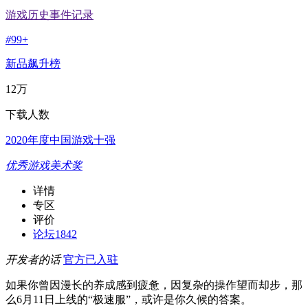
游戏历史事件记录
#
99+
新品飙升榜
12万
下载人数
2020年度中国游戏十强
优秀游戏美术奖
详情
专区
评价
论坛
1842
开发者的话
官方已入驻
如果你曾因漫长的养成感到疲惫，因复杂的操作望而却步，那
么6月11日上线的“极速服”，或许是你久候的答案。