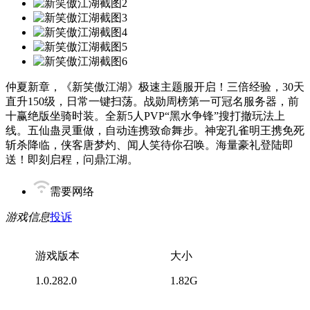
仲夏新章，《新笑傲江湖》极速主题服开启！三倍经验，30天
直升150级，日常一键扫荡。战勋周榜第一可冠名服务器，前
十赢绝版坐骑时装。全新5人PVP“黑水争锋”搜打撤玩法上
线。五仙蛊灵重做，自动连携致命舞步。神宠孔雀明王携免死
斩杀降临，侠客唐梦灼、闻人笑待你召唤。海量豪礼登陆即
送！即刻启程，问鼎江湖。
需要网络
游戏信息
投诉
游戏版本
大小
1.0.282.0
1.82G