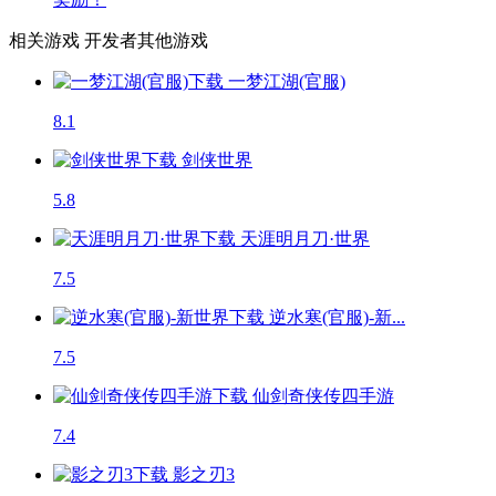
相关游戏
开发者其他游戏
一梦江湖(官服)
8.1
剑侠世界
5.8
天涯明月刀·世界
7.5
逆水寒(官服)-新...
7.5
仙剑奇侠传四手游
7.4
影之刃3