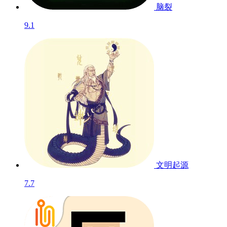
脑裂
9.1
文明起源
7.7