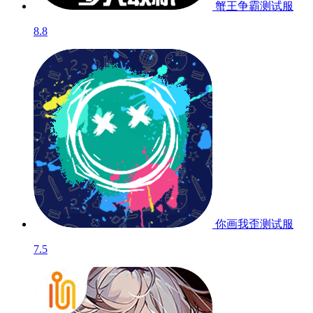
蟹王争霸
测试服
8.8
你画我歪
测试服
7.5