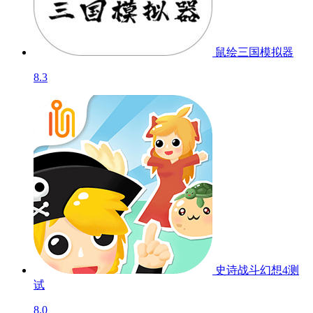
鼠绘三国模拟器
8.3
史诗战斗幻想4
测
试
8.0