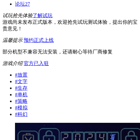
论坛
27
试玩抢先体验
了解试玩
游戏尚未发布正式版本，欢迎抢先试玩测试体验，提出你的宝
贵意见！
温馨提示
预约正式上线
部分机型不兼容无法安装，还请耐心等待厂商修复
游戏介绍
官方已入驻
#
放置
#
文字
#
生存
#
单机
#
策略
#
模拟
#
科幻