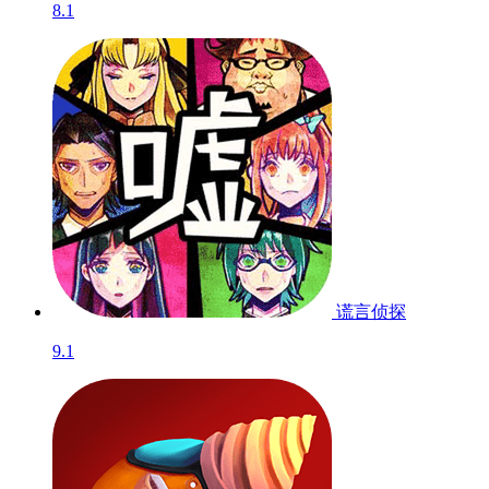
8.1
谎言侦探
9.1