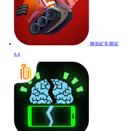
熔岩矿车
测试
8.4