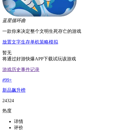
蓝星循环曲
一款你来决定整个文明生死存亡的游戏
放置
文字
生存
单机
策略
模拟
暂无
将通过好游快爆APP下载试玩该游戏
游戏历史事件记录
#
99+
新品飙升榜
24324
热度
详情
评价