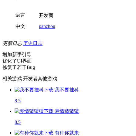
语言
开发商
中文
panzhou
更新日志
历史日志
增加新手引导
优化了UI界面
修复了若干Bug
相关游戏
开发者其他游戏
我不要挂科
8.5
表情猜猜猜
8.5
有种你就来