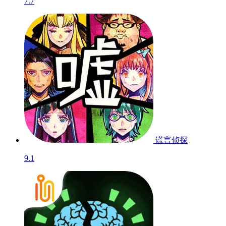
7.7
谎言侦探
9.1