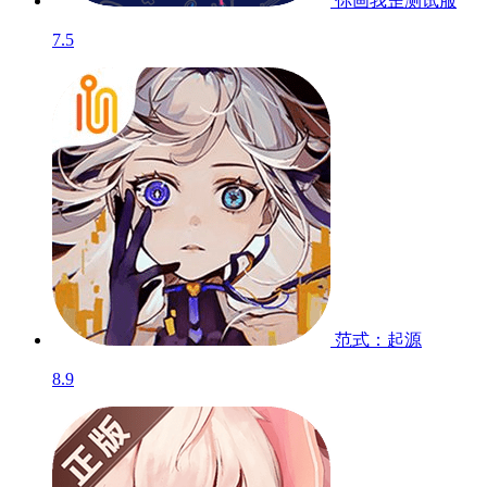
你画我歪
测试服
7.5
范式：起源
8.9