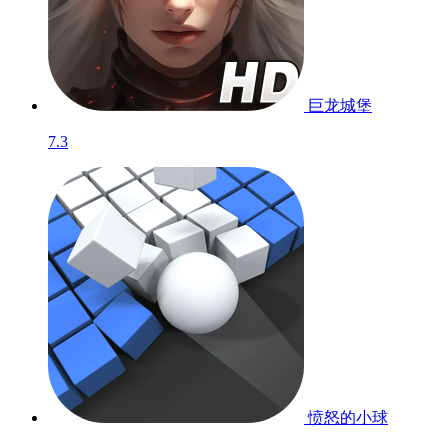
巨龙城堡
7.3
愤怒的小球