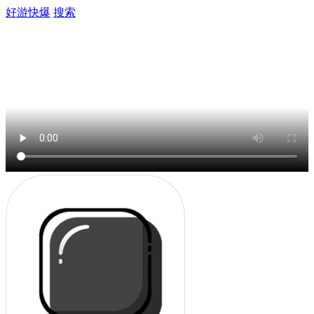
好游快爆
搜索