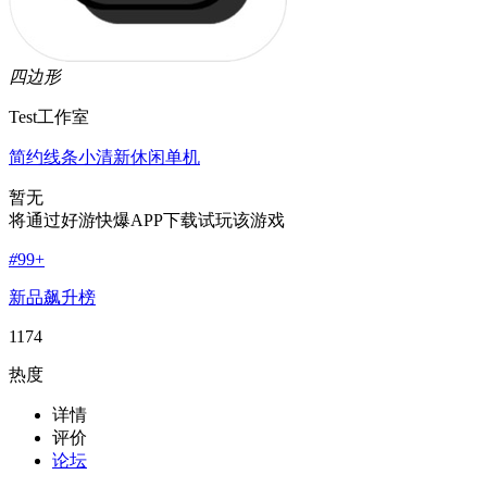
四边形
Test工作室
简约线条
小清新
休闲
单机
暂无
将通过好游快爆APP下载试玩该游戏
#
99+
新品飙升榜
1174
热度
详情
评价
论坛