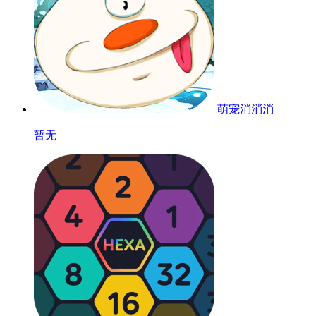
萌宠消消消
暂无