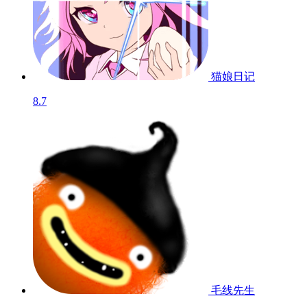
猫娘日记
8.7
毛线先生