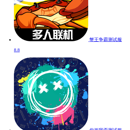
蟹王争霸
测试服
8.8