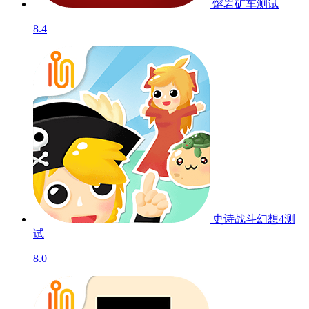
熔岩矿车
测试
8.4
史诗战斗幻想4
测
试
8.0