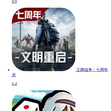
8.9
王牌战争：七周年
庆
6.4