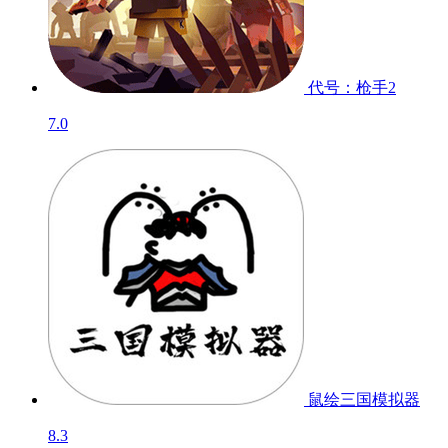
代号：枪手2
7.0
鼠绘三国模拟器
8.3