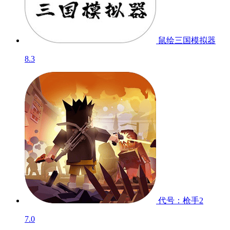
鼠绘三国模拟器
8.3
代号：枪手2
7.0