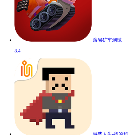
熔岩矿车
测试
8.4
游戏人生-我的超