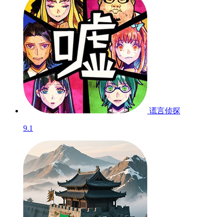
谎言侦探
9.1