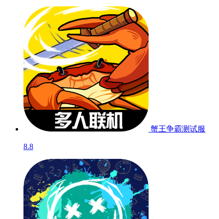
蟹王争霸
测试服
8.8