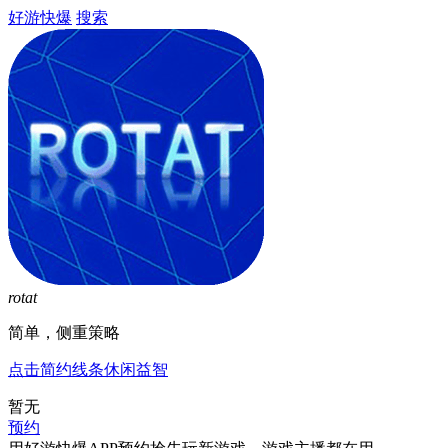
好游快爆
搜索
rotat
简单，侧重策略
点击
简约线条
休闲
益智
暂无
预约