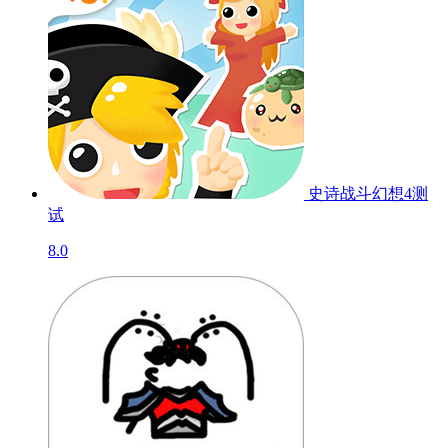
史诗战斗幻想4
测
试
8.0