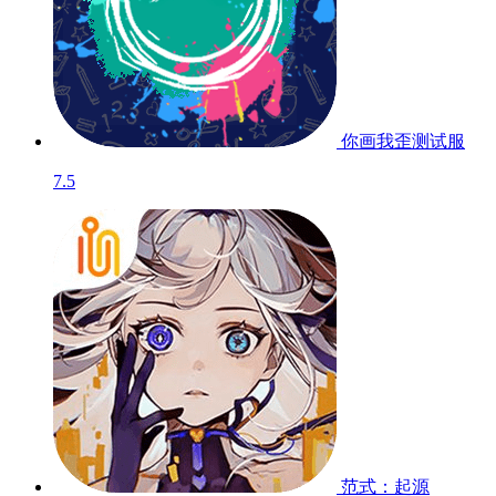
你画我歪
测试服
7.5
范式：起源