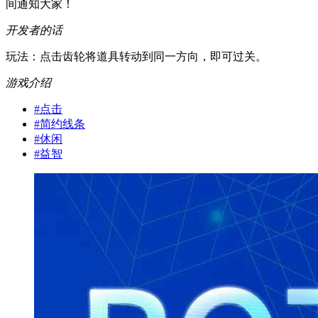
间通知大家！
开发者的话
玩法：点击齿轮将道具转动到同一方向，即可过关。
游戏介绍
#
点击
#
简约线条
#
休闲
#
益智