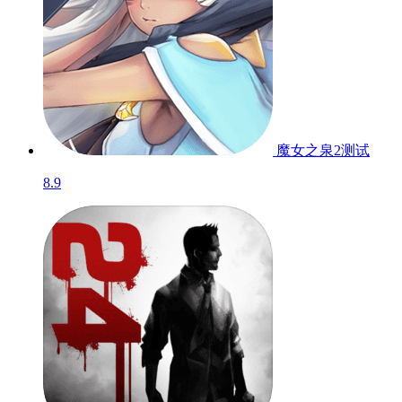
魔女之泉2
测试
8.9