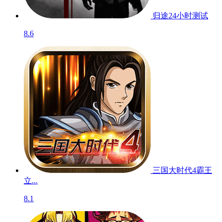
归途24小时
测试
8.6
三国大时代4霸王
立...
8.1