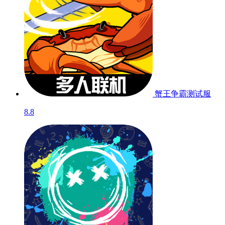
蟹王争霸
测试服
8.8