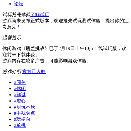
论坛
试玩抢先体验
了解试玩
游戏尚未发布正式版本，欢迎抢先试玩测试体验，提出你的宝
贵意见！
温馨提示
休闲游戏《瓶盖挑战》已于2月19日上午10点上线试玩版，欢
迎前来下载体验。
游戏内存在较多广告，可能影响游戏体验。
游戏介绍
官方已入驻
#
闯关
#
休闲
#
解谜
#
虐心
#
耐玩不厌
#
手残勿点
#
玩梗向
#
单机