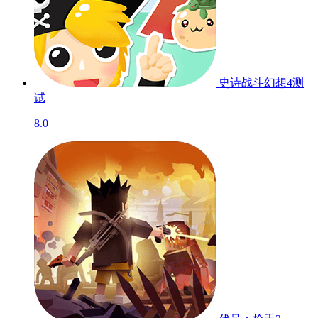
史诗战斗幻想4
测
试
8.0