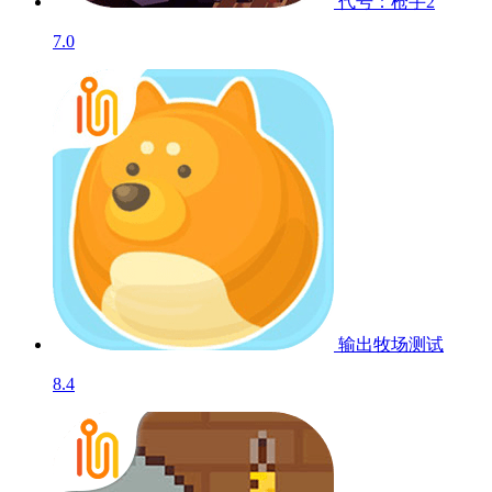
代号：枪手2
7.0
输出牧场
测试
8.4