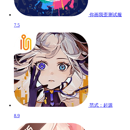
你画我歪
测试服
7.5
范式：起源
8.9