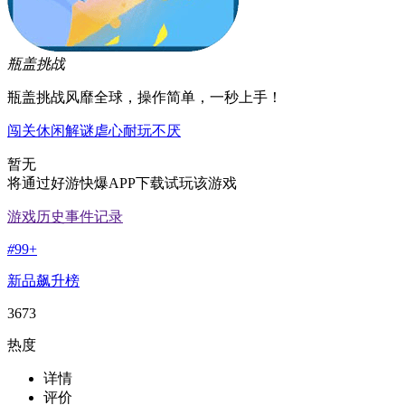
瓶盖挑战
瓶盖挑战风靡全球，操作简单，一秒上手！
闯关
休闲
解谜
虐心
耐玩不厌
暂无
将通过好游快爆APP下载试玩该游戏
游戏历史事件记录
#
99+
新品飙升榜
3673
热度
详情
评价