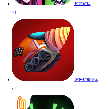
谎言侦探
9.1
熔岩矿车
测试
8.4