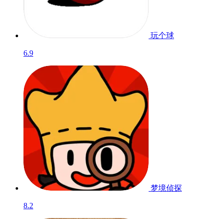
玩个球
6.9
梦境侦探
8.2