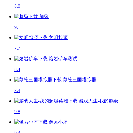
8.0
脑裂
9.1
文明起源
7.7
熔岩矿车
测试
8.4
鼠绘三国模拟器
8.3
游戏人生-我的超级...
9.8
像素小屋
9.3