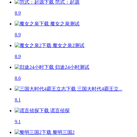
范式：起源
8.9
魔女之泉
测试
8.9
魔女之泉2
测试
8.9
归途24小时
测试
8.6
三国大时代4霸王立...
8.1
谎言侦探
9.1
黎明三国2