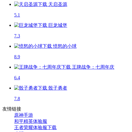
天启圣源
5.1
巨龙城堡
7.3
愤怒的小球
8.9
王牌战争：七周年庆
6.4
骰子勇者
7.8
友情链接
原神手游
和平精英体验服
王者荣耀体验服下载