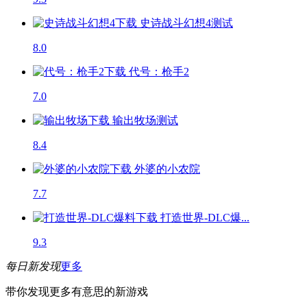
史诗战斗幻想4
测试
8.0
代号：枪手2
7.0
输出牧场
测试
8.4
外婆的小农院
7.7
打造世界-DLC爆...
9.3
每日新发现
更多
带你发现更多有意思的新游戏