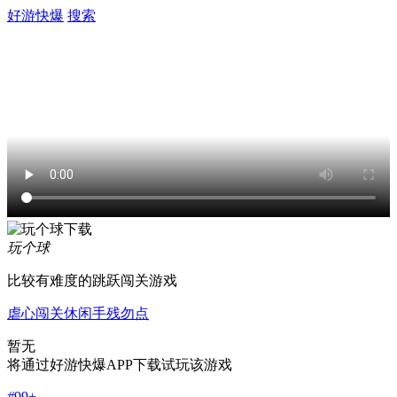
好游快爆
搜索
玩个球
比较有难度的跳跃闯关游戏
虐心
闯关
休闲
手残勿点
暂无
将通过好游快爆APP下载试玩该游戏
#
99+