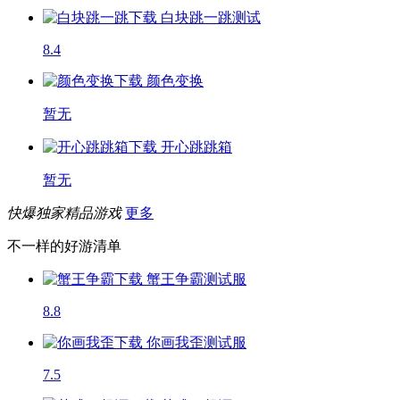
白块跳一跳
测试
8.4
颜色变换
暂无
开心跳跳箱
暂无
快爆独家精品游戏
更多
不一样的好游清单
蟹王争霸
测试服
8.8
你画我歪
测试服
7.5