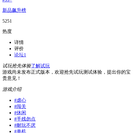
新品飙升榜
5251
热度
详情
评价
论坛
1
试玩抢先体验
了解试玩
游戏尚未发布正式版本，欢迎抢先试玩测试体验，提出你的宝
贵意见！
游戏介绍
#
虐心
#
闯关
#
休闲
#
手残勿点
#
耐玩不厌
#
单机