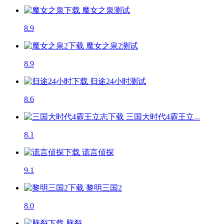
魔女之泉
测试
8.9
魔女之泉2
测试
8.9
归途24小时
测试
8.6
三国大时代4霸王立...
8.1
谎言侦探
9.1
黎明三国2
8.0
脑裂