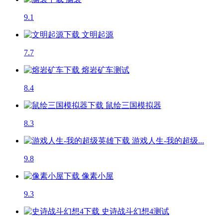
9.1
文明起源
7.7
熔岩矿车
测试
8.4
鼠绘三国模拟器
8.3
游戏人生-我的超级...
9.8
像素小屋
9.3
史诗战斗幻想4
测试