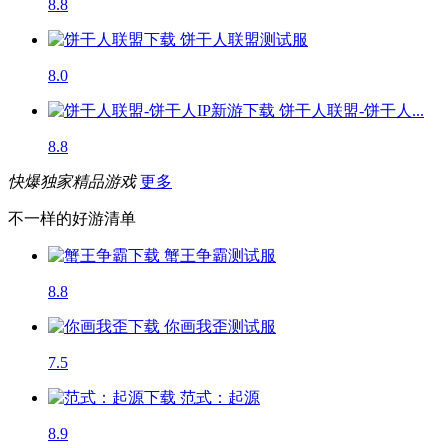
8.8
饼干人联盟
测试服
8.0
饼干人联盟-饼干人...
8.8
快爆独家精品游戏
更多
不一样的好游清单
蟹王争霸
测试服
8.8
你画我歪
测试服
7.5
范式：起源
8.9