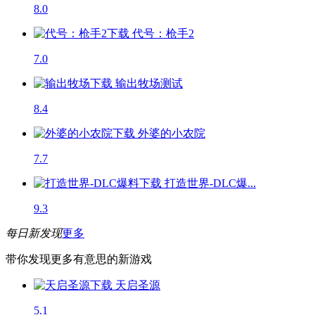
8.0
代号：枪手2
7.0
输出牧场
测试
8.4
外婆的小农院
7.7
打造世界-DLC爆...
9.3
每日新发现
更多
带你发现更多有意思的新游戏
天启圣源
5.1