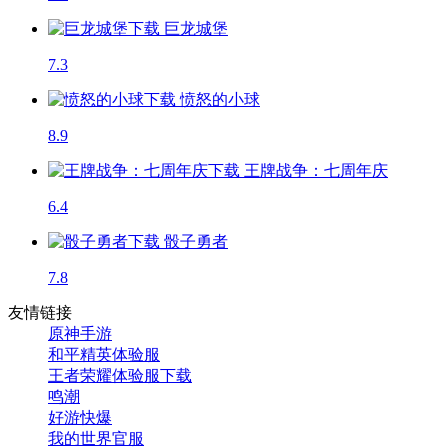
巨龙城堡
7.3
愤怒的小球
8.9
王牌战争：七周年庆
6.4
骰子勇者
7.8
友情链接
原神手游
和平精英体验服
王者荣耀体验服下载
鸣潮
好游快爆
我的世界官服