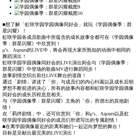
■想了解「虹咲学园学园偶像同好会」就玩《学园偶像季：群
星闪耀》！
虹咲学园各成员歌曲中所蕴含的成长故事全都可在《学园偶像
季：群星闪耀》中欣赏到！
μ's、Aqours的LIVE中，将会再现大家所熟知的动画中相同的
舞蹈演出！
虹咲学园学园偶像同好会的LIVE演出则会与《学园偶像季：
群星闪耀》中登场的歌曲MV进行舞蹈同步！
故事剧情交织出前往LIVE舞台的道路！
通过「剧情」讲述了「你」与成员们的内心纠葛以及成长后朝
梦想不断前进的决心，所有的故事内容都和虹咲学园学园偶像
同好会的成长历程息息相关。
与《学园偶像季：群星闪耀》主角的「你」所谱出的其他剧
情！
在「羁绊剧情」中，还可欣赏到「你」和μ's、Aqours以及虹
咲学园学园偶像同好会的成员们所谱写出的专属剧情！
■在离学园偶像最近的距离和她们一起迈向梦想的舞台！
目标是呈献出最完美的LIVE演出！