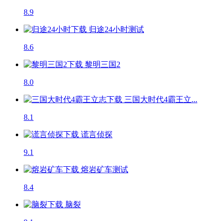
8.9
归途24小时
测试
8.6
黎明三国2
8.0
三国大时代4霸王立...
8.1
谎言侦探
9.1
熔岩矿车
测试
8.4
脑裂