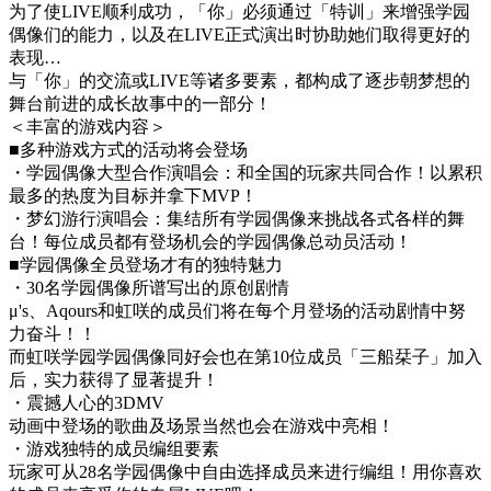
为了使LIVE顺利成功，「你」必须通过「特训」来增强学园
偶像们的能力，以及在LIVE正式演出时协助她们取得更好的
表现…
与「你」的交流或LIVE等诸多要素，都构成了逐步朝梦想的
舞台前进的成长故事中的一部分！
＜丰富的游戏内容＞
■多种游戏方式的活动将会登场
・学园偶像大型合作演唱会：和全国的玩家共同合作！以累积
最多的热度为目标并拿下MVP！
・梦幻游行演唱会：集结所有学园偶像来挑战各式各样的舞
台！每位成员都有登场机会的学园偶像总动员活动！
■学园偶像全员登场才有的独特魅力
・30名学园偶像所谱写出的原创剧情
μ's、Aqours和虹咲的成员们将在每个月登场的活动剧情中努
力奋斗！！
而虹咲学园学园偶像同好会也在第10位成员「三船栞子」加入
后，实力获得了显著提升！
・震撼人心的3DMV
动画中登场的歌曲及场景当然也会在游戏中亮相！
・游戏独特的成员编组要素
玩家可从28名学园偶像中自由选择成员来进行编组！用你喜欢