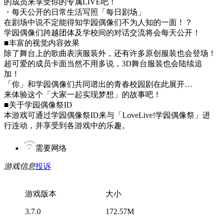
的成员来享受你的专属LIVE吧！
・每天公开的日常生活写照「每日剧场」
在剧场中说不定能得知学园偶像们不为人知的一面！？
学园偶像们跨越团体及学校间的对话交流将会每天公开！
■丰富的视觉内容效果
除了舞台上的歌曲表演服装外，还有许多原创服装也会登场！
超可爱的成员卡面当然不用多说，3D舞台服装也会陆续追
加！
「你」和学园偶像们共同谱出的青春校园剧在此展开…
来体验这个「大家一起实现梦想」的故事吧！
■关于学园偶像祭ID
本游戏可通过学园偶像祭ID来与「LoveLive!学园偶像祭」进
行连动，并享受到各游戏中的乐趣。
需要网络
游戏信息
投诉
游戏版本
大小
3.7.0
172.57M