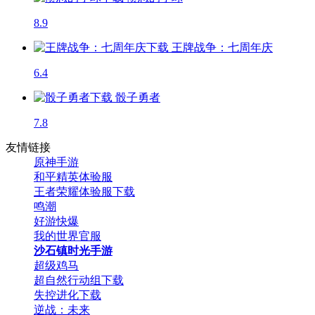
8.9
王牌战争：七周年庆
6.4
骰子勇者
7.8
友情链接
原神手游
和平精英体验服
王者荣耀体验服下载
鸣潮
好游快爆
我的世界官服
沙石镇时光手游
超级鸡马
超自然行动组下载
失控进化下载
逆战：未来