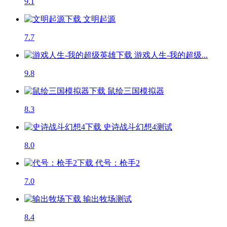
9.1
文明起源
7.7
游戏人生-我的超级...
9.8
鼠绘三国模拟器
8.3
史诗战斗幻想4
测试
8.0
代号：枪手2
7.0
输出牧场
测试
8.4