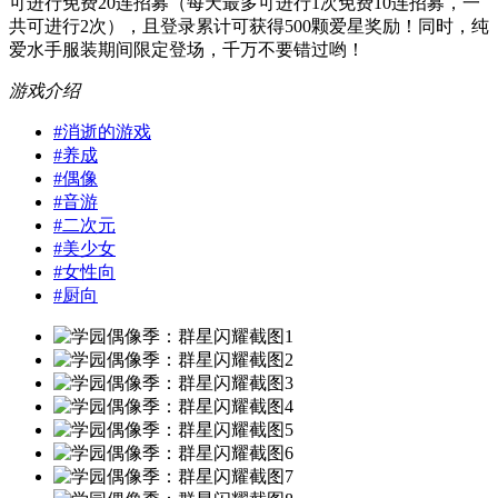
可进行免费20连招募（每天最多可进行1次免费10连招募，一
共可进行2次），且登录累计可获得500颗爱星奖励！同时，纯
爱水手服装期间限定登场，千万不要错过哟！
游戏介绍
#
消逝的游戏
#
养成
#
偶像
#
音游
#
二次元
#
美少女
#
女性向
#
厨向