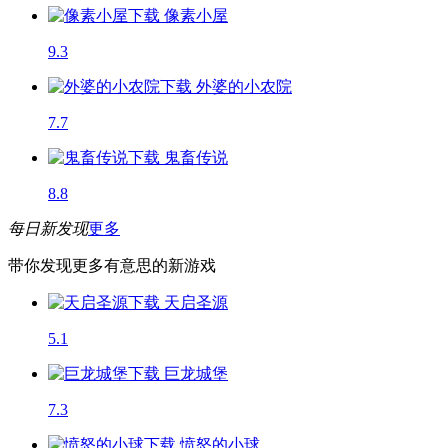
像素小屋
9.3
外婆的小农院
7.7
鬼畜传说
8.8
每日新发现
更多
带你发现更多有意思的新游戏
天启圣源
5.1
巨龙城堡
7.3
愤怒的小球