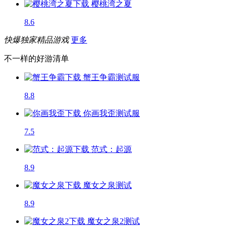
樱桃湾之夏
8.6
快爆独家精品游戏
更多
不一样的好游清单
蟹王争霸
测试服
8.8
你画我歪
测试服
7.5
范式：起源
8.9
魔女之泉
测试
8.9
魔女之泉2
测试