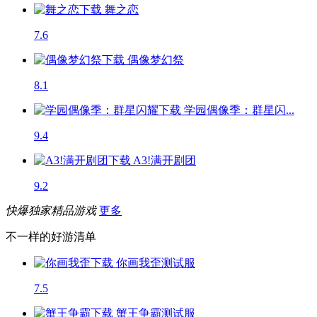
舞之恋
7.6
偶像梦幻祭
8.1
学园偶像季：群星闪...
9.4
A3!满开剧团
9.2
快爆独家精品游戏
更多
不一样的好游清单
你画我歪
测试服
7.5
蟹王争霸
测试服