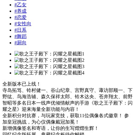
#
乙女
#
养成
#
恋爱
#
女性向
#
日系
#
舞蹈
#
厨向
全新版本已上线！
寺岛拓笃、铃村健一、谷山纪章、宫野真守、诹访部顺一、下
野纮、鸟海浩辅、森久保祥太郎、铃木达央、苍井翔太、前野
智昭等多名日本一线声优倾情献声的手游《歌之王子殿下：闪
耀之星》迎来海量全新功能与内容！
全新积分对抗赛，与玩家竞技，获取11位偶像各式徽章！ 参
加皇冠挑战，为心仪偶像戴冠加冕！
新增偶像签名和寄语，让你的生写熠熠生辉！
回忆纪念版拓展，典藏纪念板待你解锁。