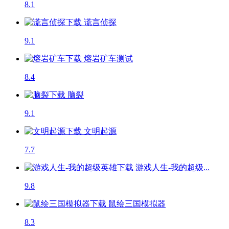
8.1
谎言侦探
9.1
熔岩矿车
测试
8.4
脑裂
9.1
文明起源
7.7
游戏人生-我的超级...
9.8
鼠绘三国模拟器
8.3