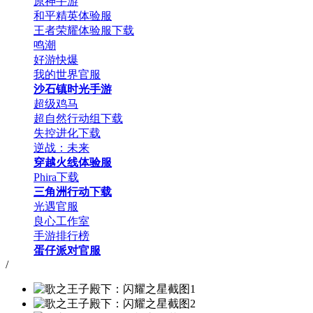
原神手游
和平精英体验服
王者荣耀体验服下载
鸣潮
好游快爆
我的世界官服
沙石镇时光手游
超级鸡马
超自然行动组下载
失控进化下载
逆战：未来
穿越火线体验服
Phira下载
三角洲行动下载
光遇官服
良心工作室
手游排行榜
蛋仔派对官服
/