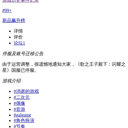
游戏历史事件记录
#
99+
新品飙升榜
详情
评价
论坛
1
停服及账号迁移公告
由于运营调整，很遗憾地通知大家，《歌之王子殿下：闪耀之
星》国服已停服。
游戏介绍
#
消逝的游戏
#
二次元
#
偶像
#
音游
#
galgame
#
角色扮演
#
节奏