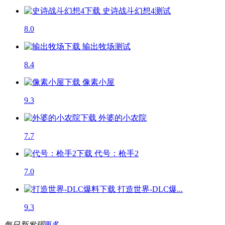
史诗战斗幻想4
测试
8.0
输出牧场
测试
8.4
像素小屋
9.3
外婆的小农院
7.7
代号：枪手2
7.0
打造世界-DLC爆...
9.3
每日新发现
更多