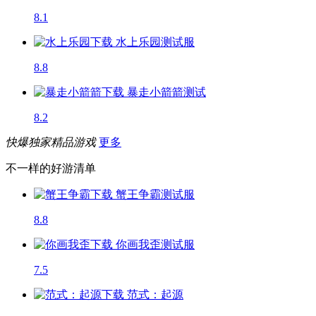
8.1
水上乐园
测试服
8.8
暴走小箭箭
测试
8.2
快爆独家精品游戏
更多
不一样的好游清单
蟹王争霸
测试服
8.8
你画我歪
测试服
7.5
范式：起源