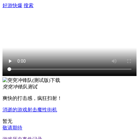
好游快爆
搜索
突突冲锋队
测试
爽快的打击感，疯狂扫射！
消逝的游戏
射击
魔性
街机
暂无
敬请期待