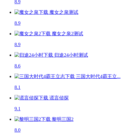
8.9
魔女之泉
测试
8.9
魔女之泉2
测试
8.9
归途24小时
测试
8.6
三国大时代4霸王立...
8.1
谎言侦探
9.1
黎明三国2
8.0