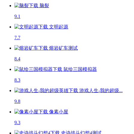
脑裂
9.1
文明起源
7.7
熔岩矿车
测试
8.4
鼠绘三国模拟器
8.3
游戏人生-我的超级...
9.8
像素小屋
9.3
史诗战斗幻想4
测试