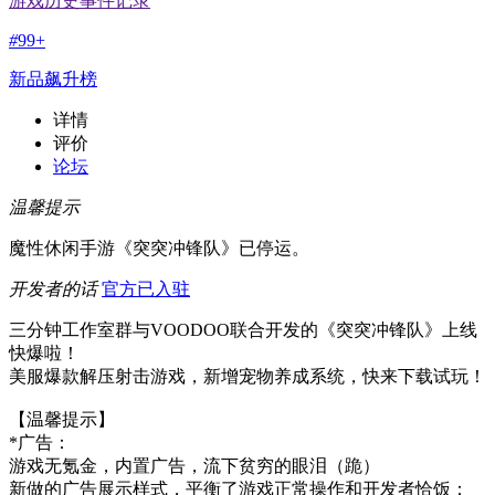
游戏历史事件记录
#
99+
新品飙升榜
详情
评价
论坛
温馨提示
魔性休闲手游《突突冲锋队》已停运。
开发者的话
官方已入驻
三分钟工作室群与VOODOO联合开发的《突突冲锋队》上线
快爆啦！
美服爆款解压射击游戏，新增宠物养成系统，快来下载试玩！
【温馨提示】
*广告：
游戏无氪金，内置广告，流下贫穷的眼泪（跪）
新做的广告展示样式，平衡了游戏正常操作和开发者恰饭：