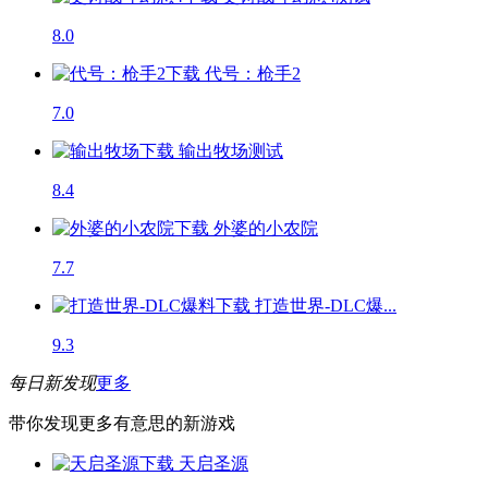
8.0
代号：枪手2
7.0
输出牧场
测试
8.4
外婆的小农院
7.7
打造世界-DLC爆...
9.3
每日新发现
更多
带你发现更多有意思的新游戏
天启圣源