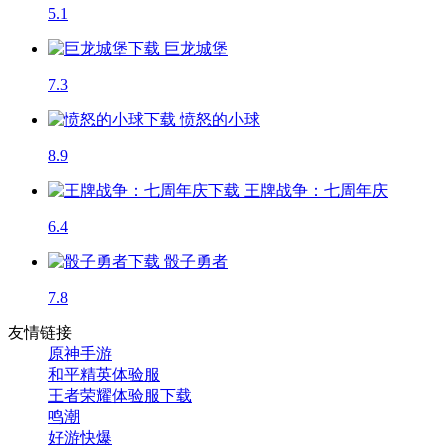
5.1
巨龙城堡
7.3
愤怒的小球
8.9
王牌战争：七周年庆
6.4
骰子勇者
7.8
友情链接
原神手游
和平精英体验服
王者荣耀体验服下载
鸣潮
好游快爆