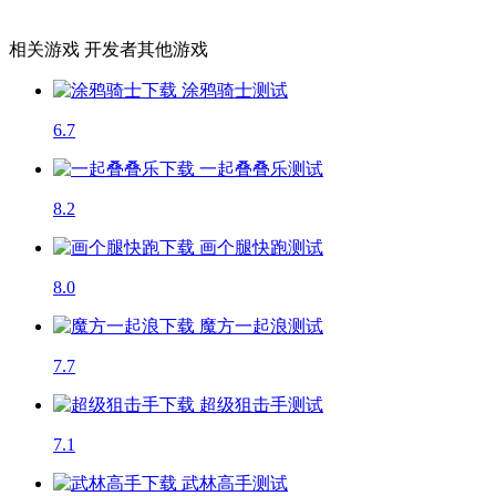
相关游戏
开发者其他游戏
涂鸦骑士
测试
6.7
一起叠叠乐
测试
8.2
画个腿快跑
测试
8.0
魔方一起浪
测试
7.7
超级狙击手
测试
7.1
武林高手
测试