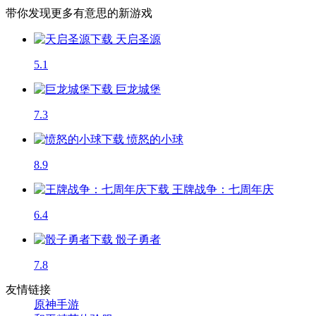
带你发现更多有意思的新游戏
天启圣源
5.1
巨龙城堡
7.3
愤怒的小球
8.9
王牌战争：七周年庆
6.4
骰子勇者
7.8
友情链接
原神手游