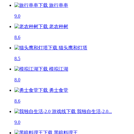
旅行串串
9.0
老农种树
8.6
猫头鹰和灯塔
8.5
模拟江湖
8.0
勇士食堂
8.6
我独自生活-2.0...
9.0
黑暗料理王