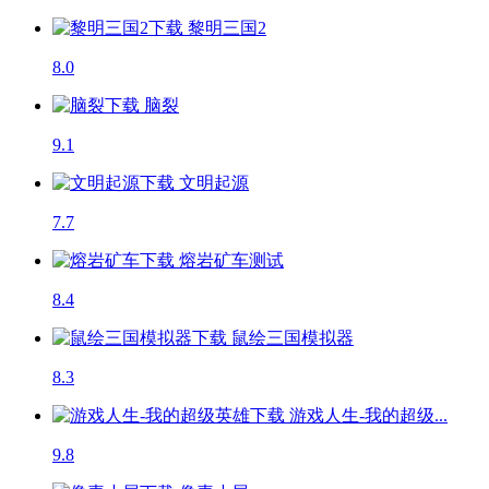
黎明三国2
8.0
脑裂
9.1
文明起源
7.7
熔岩矿车
测试
8.4
鼠绘三国模拟器
8.3
游戏人生-我的超级...
9.8