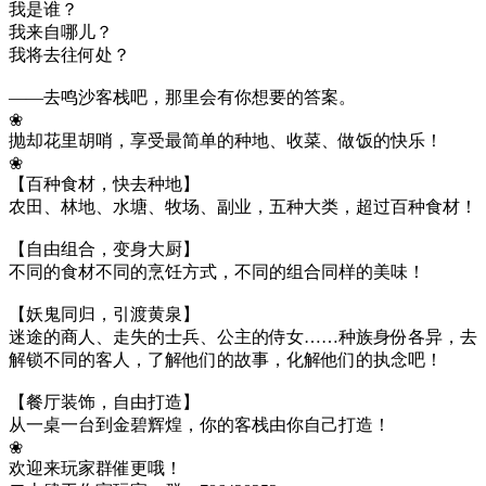
我是谁？
我来自哪儿？
我将去往何处？
——去鸣沙客栈吧，那里会有你想要的答案。
❀
抛却花里胡哨，享受最简单的种地、收菜、做饭的快乐！
❀
【百种食材，快去种地】
农田、林地、水塘、牧场、副业，五种大类，超过百种食材！
【自由组合，变身大厨】
不同的食材不同的烹饪方式，不同的组合同样的美味！
【妖鬼同归，引渡黄泉】
迷途的商人、走失的士兵、公主的侍女……种族身份各异，去
解锁不同的客人，了解他们的故事，化解他们的执念吧！
【餐厅装饰，自由打造】
从一桌一台到金碧辉煌，你的客栈由你自己打造！
❀
欢迎来玩家群催更哦！