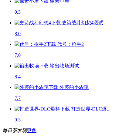
像素小屋
9.3
史诗战斗幻想4
测试
8.0
代号：枪手2
7.0
输出牧场
测试
8.4
外婆的小农院
7.7
打造世界-DLC爆...
9.3
每日新发现
更多