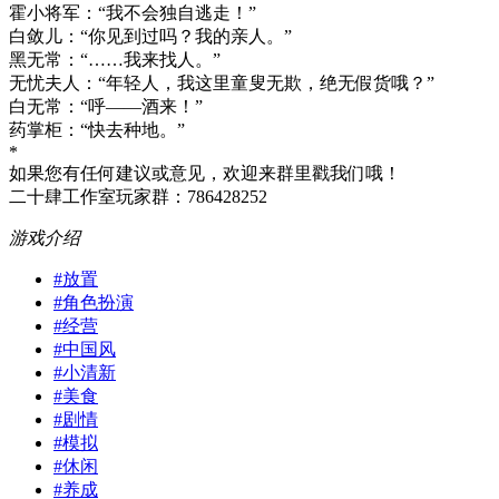
霍小将军：“我不会独自逃走！”
白敛儿：“你见到过吗？我的亲人。”
黑无常：“……我来找人。”
无忧夫人：“年轻人，我这里童叟无欺，绝无假货哦？”
白无常：“呼——酒来！”
药掌柜：“快去种地。”
*
如果您有任何建议或意见，欢迎来群里戳我们哦！
二十肆工作室玩家群：786428252
游戏介绍
#
放置
#
角色扮演
#
经营
#
中国风
#
小清新
#
美食
#
剧情
#
模拟
#
休闲
#
养成