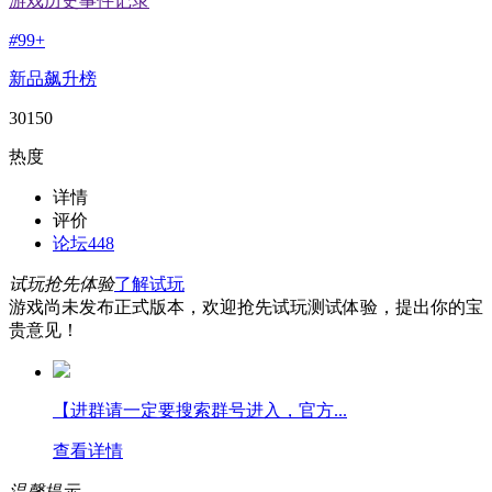
游戏历史事件记录
#
99+
新品飙升榜
30150
热度
详情
评价
论坛
448
试玩抢先体验
了解试玩
游戏尚未发布正式版本，欢迎抢先试玩测试体验，提出你的宝
贵意见！
【进群请一定要搜索群号进入，官方...
查看详情
温馨提示