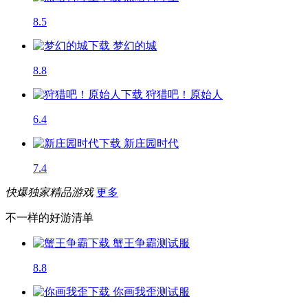
8.5
梦幻的城
8.8
狩猎吧！原始人
6.4
新庄园时代
7.4
快爆独家精品游戏
更多
不一样的好游清单
蟹王争霸
测试服
8.8
你画我歪
测试服