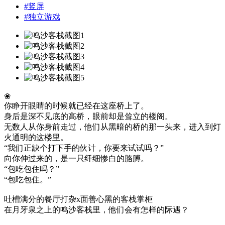
#
竖屏
#
独立游戏
❀
你睁开眼睛的时候就已经在这座桥上了。
身后是深不见底的高桥，眼前却是耸立的楼阁。
无数人从你身前走过，他们从黑暗的桥的那一头来，进入到灯
火通明的这楼里。
“我们正缺个打下手的伙计，你要来试试吗？”
向你伸过来的，是一只纤细惨白的胳膊。
“包吃包住吗？”
“包吃包住。”
吐槽满分的餐厅打杂x面善心黑的客栈掌柜
在月牙泉之上的鸣沙客栈里，他们会有怎样的际遇？