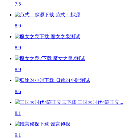
7.5
范式：起源
8.9
魔女之泉
测试
8.9
魔女之泉2
测试
8.9
归途24小时
测试
8.6
三国大时代4霸王立...
8.1
谎言侦探
9.1