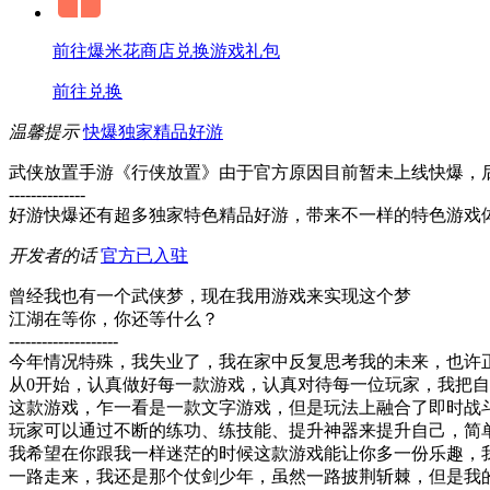
前往爆米花商店兑换游戏礼包
前往兑换
温馨提示
快爆独家精品好游
武侠放置手游《行侠放置》由于官方原因目前暂未上线快爆，
--------------
好游快爆还有超多独家特色精品好游，带来不一样的特色游戏
开发者的话
官方已入驻
曾经我也有一个武侠梦，现在我用游戏来实现这个梦
江湖在等你，你还等什么？
--------------------
今年情况特殊，我失业了，我在家中反复思考我的未来，也许
从0开始，认真做好每一款游戏，认真对待每一位玩家，我把自
这款游戏，乍一看是一款文字游戏，但是玩法上融合了即时战
玩家可以通过不断的练功、练技能、提升神器来提升自己，简
我希望在你跟我一样迷茫的时候这款游戏能让你多一份乐趣，
一路走来，我还是那个仗剑少年，虽然一路披荆斩棘，但是我