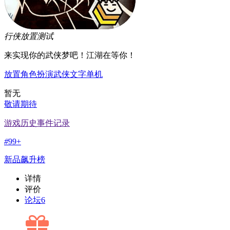
行侠放置
测试
来实现你的武侠梦吧！江湖在等你！
放置
角色扮演
武侠
文字
单机
暂无
敬请期待
游戏历史事件记录
#
99+
新品飙升榜
详情
评价
论坛
6