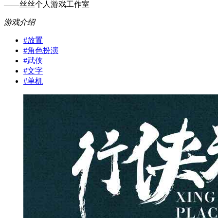
——丝丝个人游戏工作室
游戏介绍
#
放置
#
角色扮演
#
武侠
#
文字
#
单机