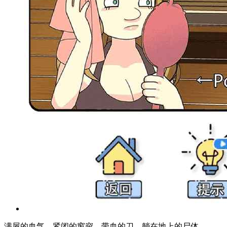
满屋的血气，紧闭的窗帘，带血的刀，躺在地上的尸体...