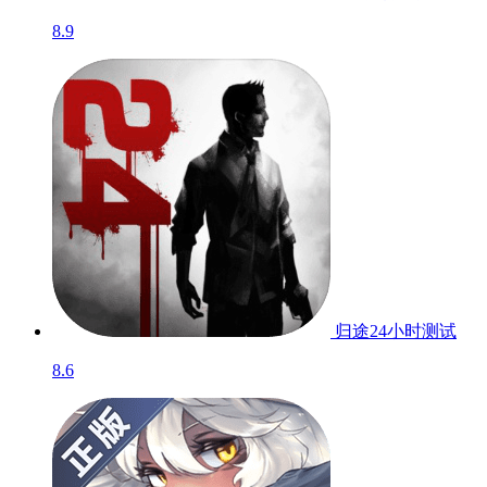
8.9
归途24小时
测试
8.6