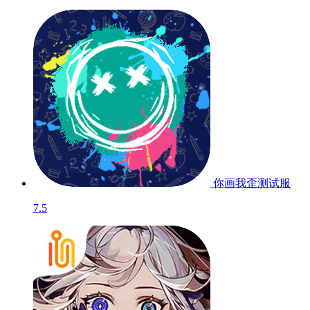
你画我歪
测试服
7.5