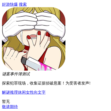
好游快爆
搜索
谜案事件簿
测试
探索犯罪现场，收集证据侦破悬案！为受害者发声!
解谜
推理
休闲
女性向
文字
暂无
敬请期待