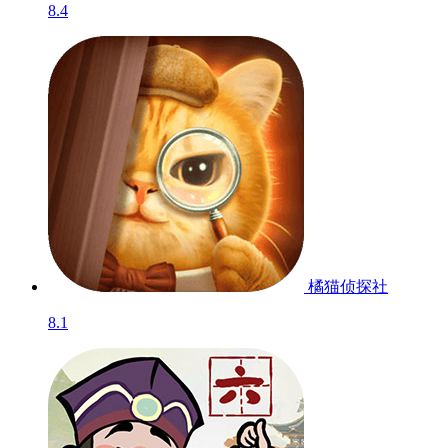
8.4
橘猫侦探社
8.1