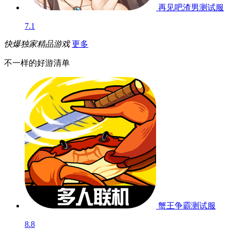
再见吧渣男
测试服
7.1
快爆独家精品游戏
更多
不一样的好游清单
蟹王争霸
测试服
8.8