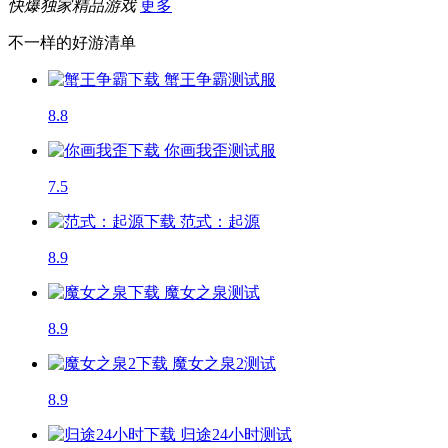
快爆独家精品游戏
更多
不一样的好游清单
蟹王争霸
测试服
8.8
你画我歪
测试服
7.5
范式：起源
8.9
魔女之泉
测试
8.9
魔女之泉2
测试
8.9
归途24小时
测试