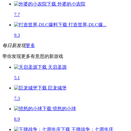
外婆的小农院
7.7
打造世界-DLC爆...
9.3
每日新发现
更多
带你发现更多有意思的新游戏
天启圣源
5.1
巨龙城堡
7.3
愤怒的小球
8.9
王牌战争：七周年庆