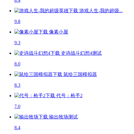
8.4
游戏人生-我的超级...
9.8
像素小屋
9.3
史诗战斗幻想4
测试
8.0
鼠绘三国模拟器
8.3
代号：枪手2
7.0
输出牧场
测试
8.4