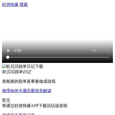
好游快爆
搜索
欧贝贝脱单日记
老板娘的脱单真事被做成游戏
推理
休闲
卡通
恋爱
闯关
解谜
暂无
将通过好游快爆APP下载试玩该游戏