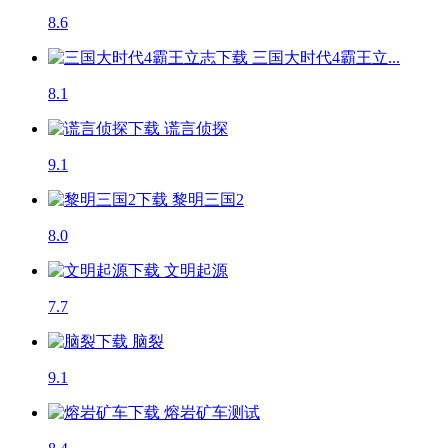
8.6
三国大时代4霸王立...
8.1
谎言侦探
9.1
黎明三国2
8.0
文明起源
7.7
脑裂
9.1
熔岩矿车
测试