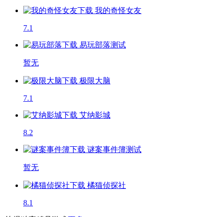
我的奇怪女友
7.1
易玩部落
测试
暂无
极限大脑
7.1
艾纳影城
8.2
谜案事件簿
测试
暂无
橘猫侦探社
8.1