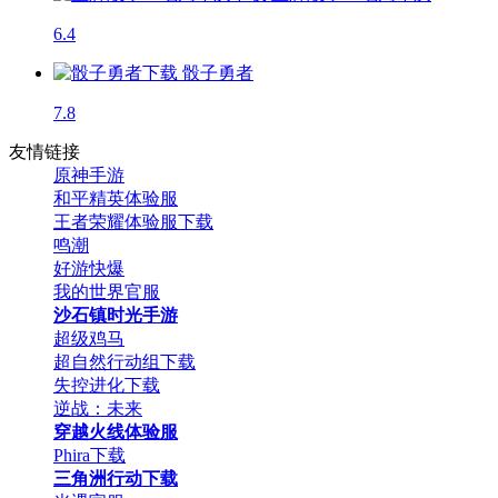
6.4
骰子勇者
7.8
友情链接
原神手游
和平精英体验服
王者荣耀体验服下载
鸣潮
好游快爆
我的世界官服
沙石镇时光手游
超级鸡马
超自然行动组下载
失控进化下载
逆战：未来
穿越火线体验服
Phira下载
三角洲行动下载