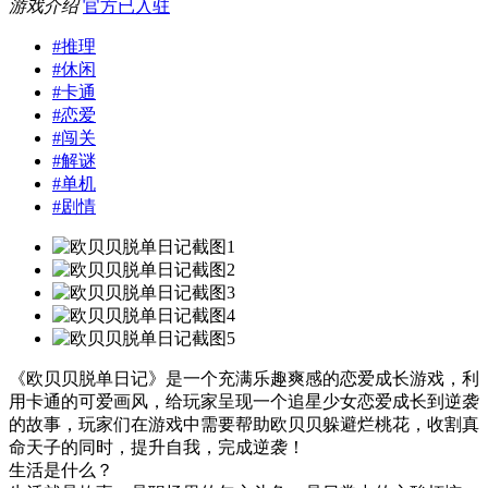
游戏介绍
官方已入驻
#
推理
#
休闲
#
卡通
#
恋爱
#
闯关
#
解谜
#
单机
#
剧情
《欧贝贝脱单日记》是一个充满乐趣爽感的恋爱成长游戏，利
用卡通的可爱画风，给玩家呈现一个追星少女恋爱成长到逆袭
的故事，玩家们在游戏中需要帮助欧贝贝躲避烂桃花，收割真
命天子的同时，提升自我，完成逆袭！
生活是什么？