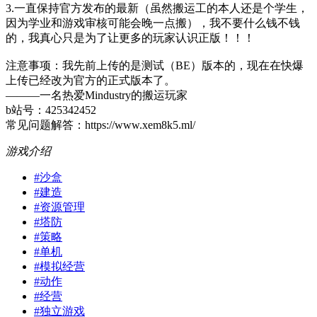
3.一直保持官方发布的最新（虽然搬运工的本人还是个学生，
因为学业和游戏审核可能会晚一点搬），我不要什么钱不钱
的，我真心只是为了让更多的玩家认识正版！！！
注意事项：我先前上传的是测试（BE）版本的，现在在快爆
上传已经改为官方的正式版本了。
———一名热爱Mindustry的搬运玩家
b站号：425342452
常见问题解答：https://www.xem8k5.ml/
游戏介绍
#
沙盒
#
建造
#
资源管理
#
塔防
#
策略
#
单机
#
模拟经营
#
动作
#
经营
#
独立游戏