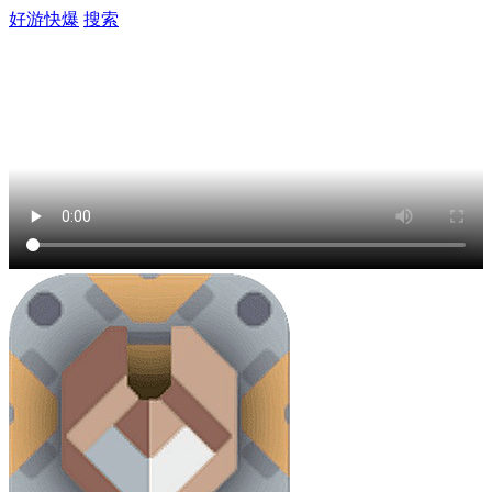
好游快爆
搜索