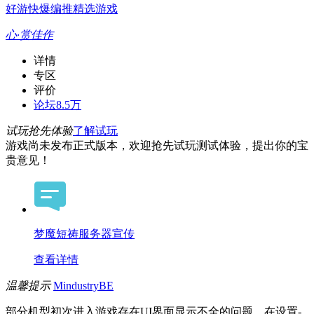
好游快爆编推精选游戏
心·赏佳作
详情
专区
评价
论坛
8.5万
试玩抢先体验
了解试玩
游戏尚未发布正式版本，欢迎抢先试玩测试体验，提出你的宝
贵意见！
梦魔短祷服务器宣传
查看详情
温馨提示
MindustryBE
部分机型初次进入游戏存在UI界面显示不全的问题，在设置-