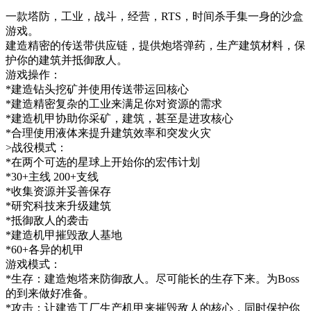
一款塔防，工业，战斗，经营，RTS，时间杀手集一身的沙盒
游戏。
建造精密的传送带供应链，提供炮塔弹药，生产建筑材料，保
护你的建筑并抵御敌人。
游戏操作：
*建造钻头挖矿并使用传送带运回核心
*建造精密复杂的工业来满足你对资源的需求
*建造机甲协助你采矿，建筑，甚至是进攻核心
*合理使用液体来提升建筑效率和突发火灾
>战役模式：
*在两个可选的星球上开始你的宏伟计划
*30+主线 200+支线
*收集资源并妥善保存
*研究科技来升级建筑
*抵御敌人的袭击
*建造机甲摧毁敌人基地
*60+各异的机甲
游戏模式：
*生存：建造炮塔来防御敌人。尽可能长的生存下来。为Boss
的到来做好准备。
*攻击：让建造工厂生产机甲来摧毁敌人的核心，同时保护你