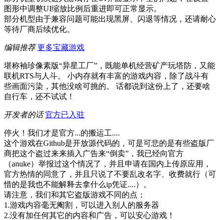
图形中调整UI缩放比例后重进即可正常显示。
部分机型由于兼容问题可能出现黑屏、闪退等情况，还请耐心
等待厂商后续优化。
编辑推荐
更多宝藏游戏
堪称袖珍像素版“异星工厂”，既能单机经营矿产玩塔防，又能
联机RTS与人斗。 小内存就有丰富的游戏内容，除了战斗有
些画面污染，其他没啥可挑的。 话都说到这份上了，还要啥
自行车，还不试试！
开发者的话
官方已入驻
停火！我们才是官方...的搬运工....
这个游戏在Github是开放源代码的，可是可悲的是有些盗版厂
商把这个盗过来来插入广告来“倒卖”，我已经向官方
（anuke）举报过这个情况了，并且申请在国内上传原应用，
官方热情的同意了，并且只说了不要乱改名字、收费就行（可
惜的是我也不能解释去拿什么ip凭证....）。
请注意，我们和其它盗版游戏不同的点：
1.游戏内容毫无阉割，可以进入别人的服务器
2.没有加任何其它的内容和广告，可以安心游戏！