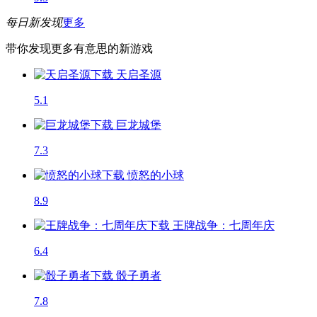
每日新发现
更多
带你发现更多有意思的新游戏
天启圣源
5.1
巨龙城堡
7.3
愤怒的小球
8.9
王牌战争：七周年庆
6.4
骰子勇者
7.8