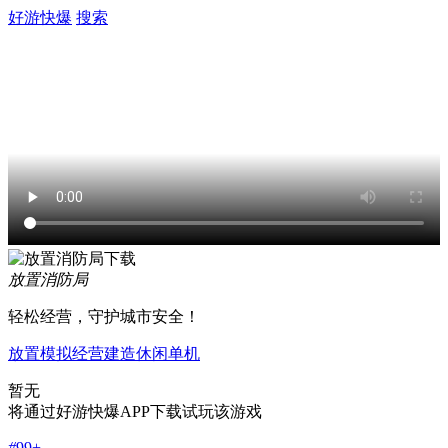
好游快爆
搜索
放置消防局
轻松经营，守护城市安全！
放置
模拟经营
建造
休闲
单机
暂无
将通过好游快爆APP下载试玩该游戏
#
99+