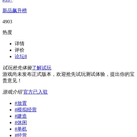
新品飙升榜
4903
热度
详情
评价
论坛
8
试玩抢先体验
了解试玩
游戏尚未发布正式版本，欢迎抢先试玩测试体验，提出你的宝
贵意见！
游戏介绍
官方已入驻
#
放置
#
模拟经营
#
建造
#
休闲
#
单机
#
经营