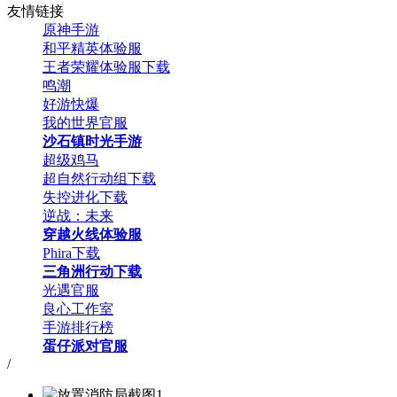
友情链接
原神手游
和平精英体验服
王者荣耀体验服下载
鸣潮
好游快爆
我的世界官服
沙石镇时光手游
超级鸡马
超自然行动组下载
失控进化下载
逆战：未来
穿越火线体验服
Phira下载
三角洲行动下载
光遇官服
良心工作室
手游排行榜
蛋仔派对官服
/