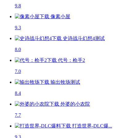
9.8
像素小屋
9.3
史诗战斗幻想4
测试
8.0
代号：枪手2
7.0
输出牧场
测试
8.4
外婆的小农院
7.7
打造世界-DLC爆...
9.3