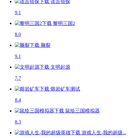
谎言侦探
9.1
黎明三国2
8.0
脑裂
9.1
文明起源
7.7
熔岩矿车
测试
8.4
鼠绘三国模拟器
8.3
游戏人生-我的超级...