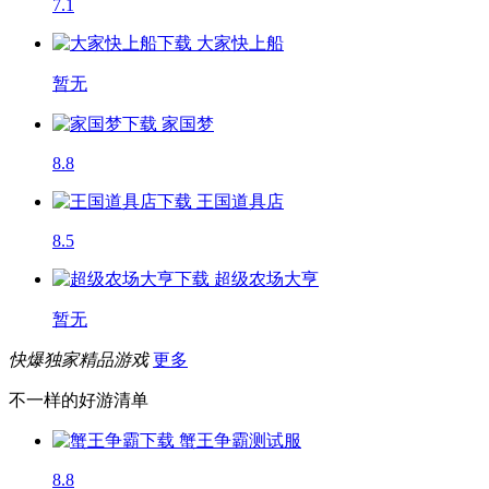
7.1
大家快上船
暂无
家国梦
8.8
王国道具店
8.5
超级农场大亨
暂无
快爆独家精品游戏
更多
不一样的好游清单
蟹王争霸
测试服
8.8