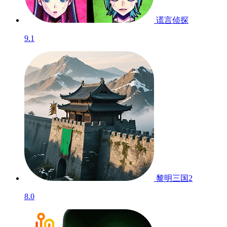
谎言侦探
9.1
黎明三国2
8.0