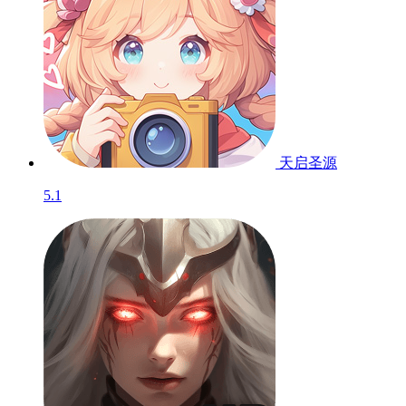
天启圣源
5.1