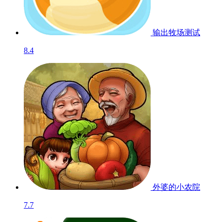
输出牧场
测试
8.4
外婆的小农院
7.7