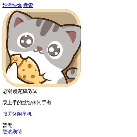
好游快爆
搜索
老鼠饿死猫
测试
易上手的益智休闲手游
闯关
休闲
单机
暂无
敬请期待