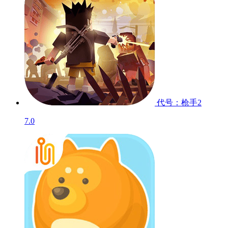
代号：枪手2
7.0