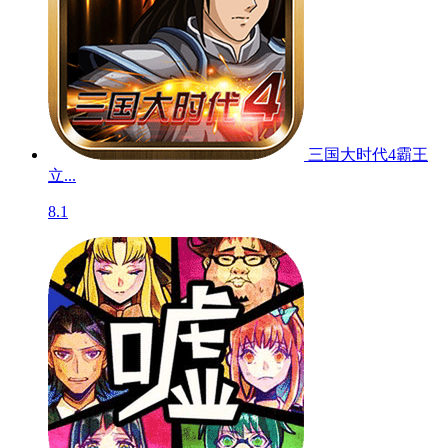
三国大时代4霸王
立...
8.1