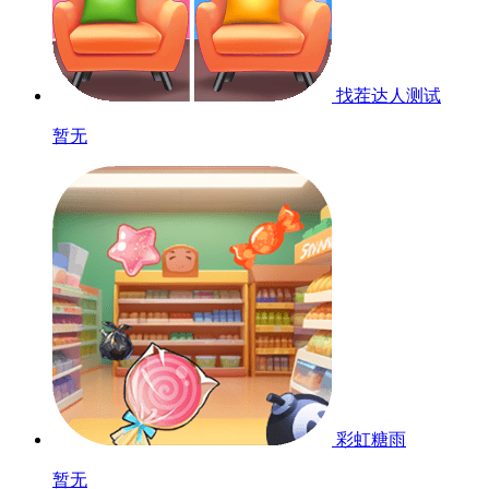
找茬达人
测试
暂无
彩虹糖雨
暂无