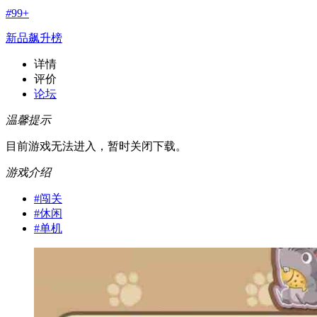
#
99+
新品飙升榜
详情
评价
论坛
温馨提示
目前游戏无法进入，暂时关闭下载。
游戏介绍
#
闯关
#
休闲
#
单机