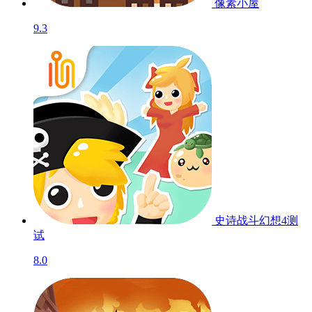
像素小屋
9.3
史诗战斗幻想4
测
试
8.0