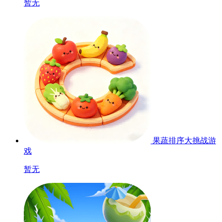
暂无
果蔬排序大挑战游
戏
暂无