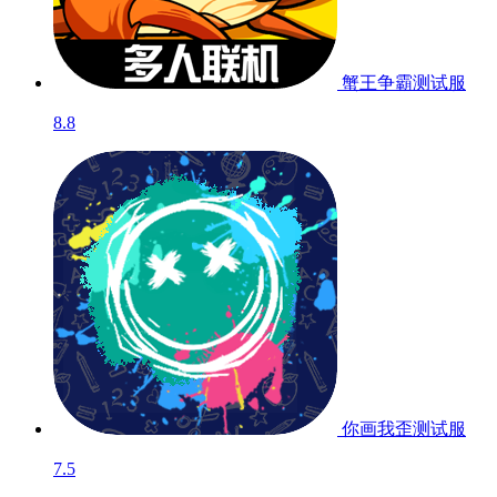
蟹王争霸
测试服
8.8
你画我歪
测试服
7.5