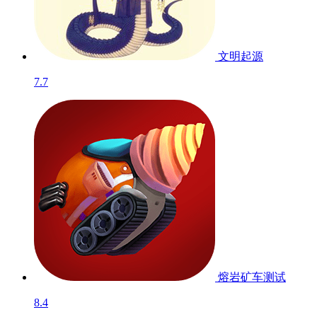
文明起源
7.7
熔岩矿车
测试
8.4