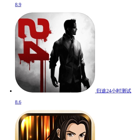
8.9
归途24小时
测试
8.6