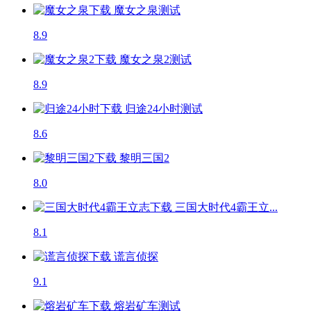
魔女之泉
测试
8.9
魔女之泉2
测试
8.9
归途24小时
测试
8.6
黎明三国2
8.0
三国大时代4霸王立...
8.1
谎言侦探
9.1
熔岩矿车
测试