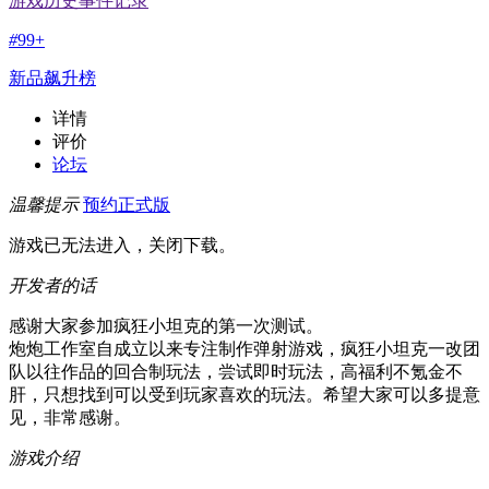
游戏历史事件记录
#
99+
新品飙升榜
详情
评价
论坛
温馨提示
预约正式版
游戏已无法进入，关闭下载。
开发者的话
感谢大家参加疯狂小坦克的第一次测试。
炮炮工作室自成立以来专注制作弹射游戏，疯狂小坦克一改团
队以往作品的回合制玩法，尝试即时玩法，高福利不氪金不
肝，只想找到可以受到玩家喜欢的玩法。希望大家可以多提意
见，非常感谢。
游戏介绍