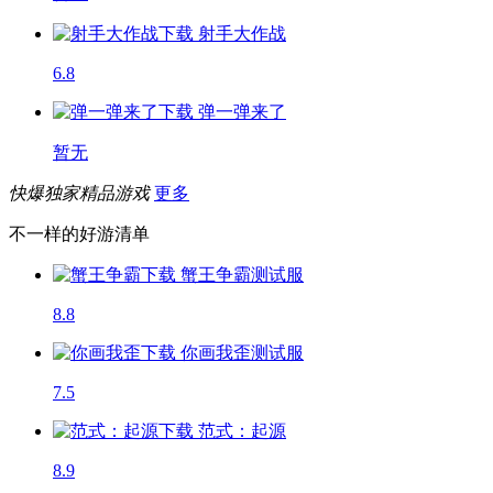
射手大作战
6.8
弹一弹来了
暂无
快爆独家精品游戏
更多
不一样的好游清单
蟹王争霸
测试服
8.8
你画我歪
测试服
7.5
范式：起源
8.9