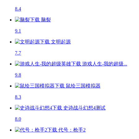
8.4
脑裂
9.1
文明起源
7.7
游戏人生-我的超级...
9.8
鼠绘三国模拟器
8.3
史诗战斗幻想4
测试
8.0
代号：枪手2