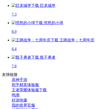
巨龙城堡
7.3
愤怒的小球
8.9
王牌战争：七周年庆
6.4
骰子勇者
7.8
友情链接
原神手游
和平精英体验服
王者荣耀体验服下载
鸣潮
好游快爆
我的世界官服