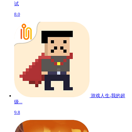
试
8.0
游戏人生-我的超
级...
9.8