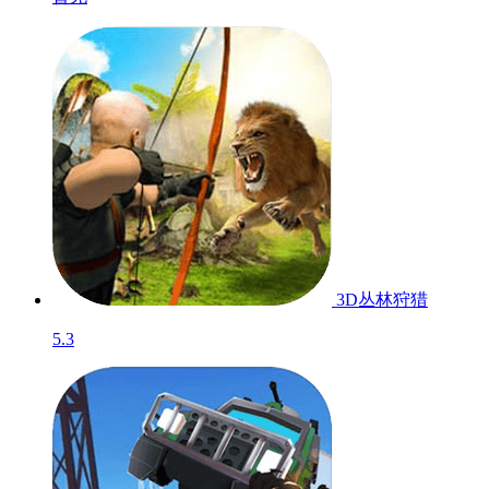
3D丛林狩猎
5.3