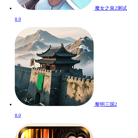
魔女之泉2
测试
8.9
黎明三国2
8.0