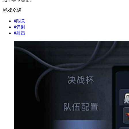
游戏介绍
#
闯关
#
弹射
#
射击