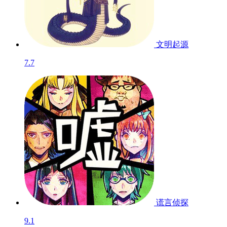
文明起源
7.7
谎言侦探
9.1