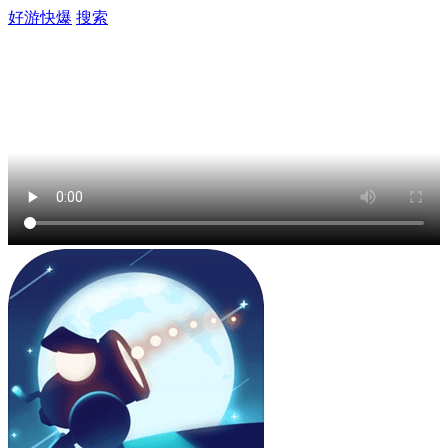
好游快爆
搜索