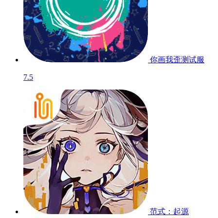
你画我歪
测试服
7.5
范式：起源