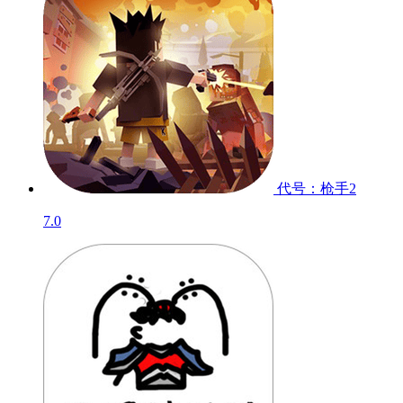
代号：枪手2
7.0