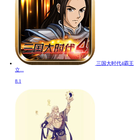
三国大时代4霸王
立...
8.1