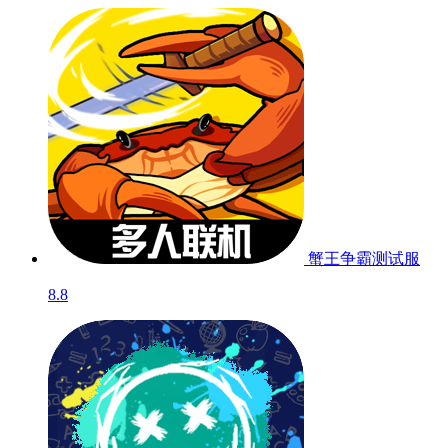
蟹王争霸
测试服
8.8