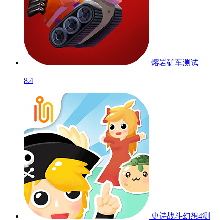
熔岩矿车
测试
8.4
史诗战斗幻想4
测