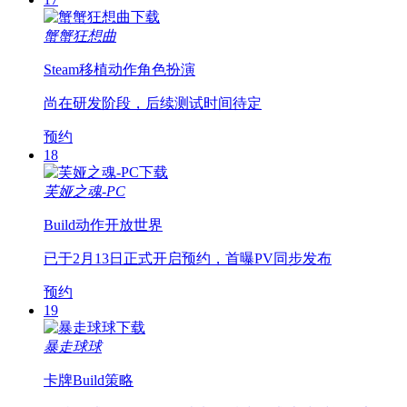
蟹蟹狂想曲
Steam移植
动作
角色扮演
尚在研发阶段，后续测试时间待定
预约
18
芙娅之魂-PC
Build
动作
开放世界
已于2月13日正式开启预约，首曝PV同步发布
预约
19
暴走球球
卡牌
Build
策略