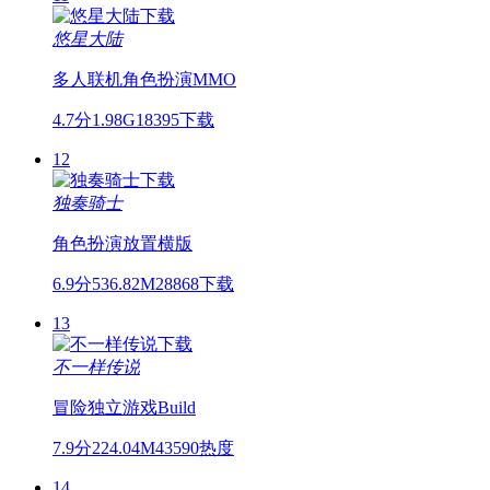
悠星大陆
多人联机
角色扮演
MMO
4.7分
1.98G
18395下载
12
独奏骑士
角色扮演
放置
横版
6.9分
536.82M
28868下载
13
不一样传说
冒险
独立游戏
Build
7.9分
224.04M
43590热度
14