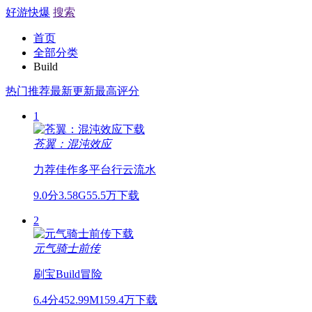
好游快爆
搜索
首页
全部分类
Build
热门推荐
最新更新
最高评分
1
苍翼：混沌效应
力荐佳作
多平台
行云流水
9.0分
3.58G
55.5万下载
2
元气骑士前传
刷宝
Build
冒险
6.4分
452.99M
159.4万下载