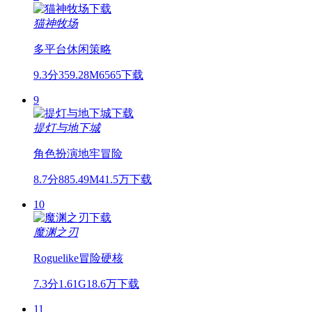
猫神牧场
多平台
休闲
策略
9.3分
359.28M
6565下载
9
提灯与地下城
角色扮演
地牢
冒险
8.7分
885.49M
41.5万下载
10
魔渊之刃
Roguelike
冒险
硬核
7.3分
1.61G
18.6万下载
11