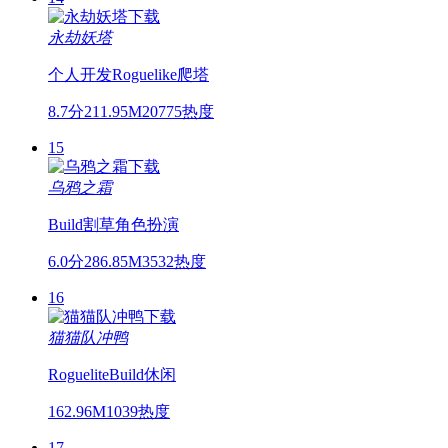
永劫妖塔
个人开发
Roguelike
爬塔
8.7分
211.95M
20775热度
15
乌鸦之霜
Build
割草
角色扮演
6.0分
286.85M
3532热度
16
猫猫队冲鸭
Roguelite
Build
休闲
162.96M
1039热度
17