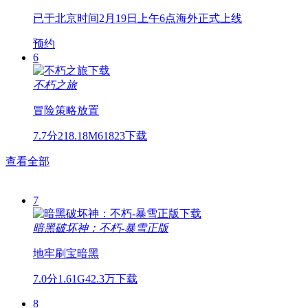
已于北京时间2月19日上午6点海外正式上线
预约
6
不朽之旅
冒险
策略
放置
7.7分
218.18M
61823下载
查看全部
7
暗黑破坏神：不朽-暴雪正版
地牢
刷宝
暗黑
7.0分
1.61G
42.3万下载
8