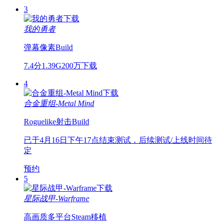
3
我的勇者
弹幕
像素
Build
7.4分
1.39G
200万下载
4
合金重组-Metal Mind
Roguelike
射击
Build
已于4月16日下午17点结束测试，后续测试/上线时间待
定
预约
5
星际战甲-Warframe
高画质
多平台
Steam移植