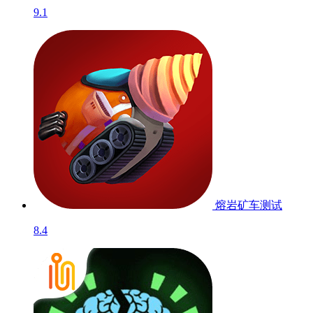
9.1
熔岩矿车
测试
8.4