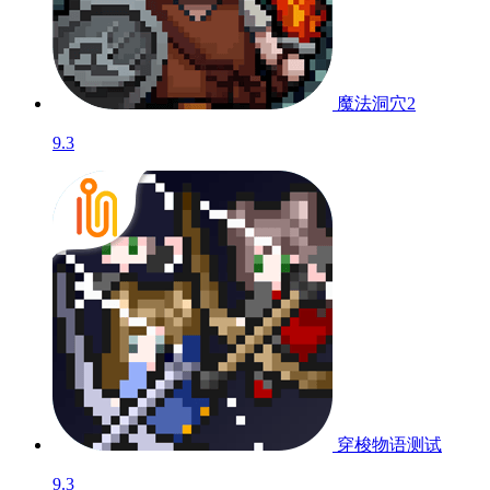
魔法洞穴2
9.3
穿梭物语
测试
9.3