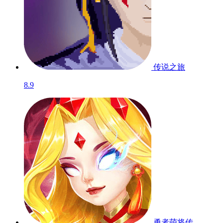
传说之旅
8.9
勇者萌将传