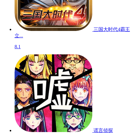
三国大时代4霸王
立...
8.1
谎言侦探