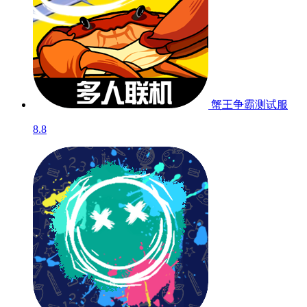
蟹王争霸
测试服
8.8