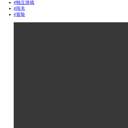
#
独立游戏
#
闯关
#
冒险