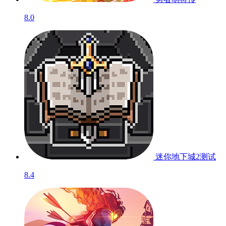
8.0
迷你地下城2
测试
8.4