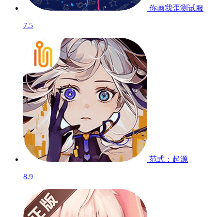
你画我歪
测试服
7.5
范式：起源
8.9