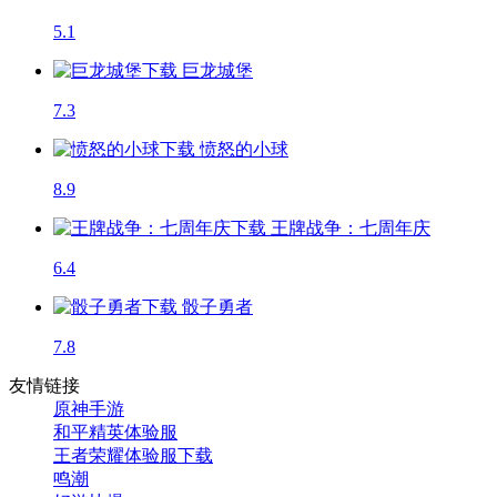
5.1
巨龙城堡
7.3
愤怒的小球
8.9
王牌战争：七周年庆
6.4
骰子勇者
7.8
友情链接
原神手游
和平精英体验服
王者荣耀体验服下载
鸣潮