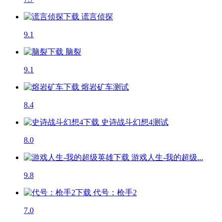
谎言侦探
9.1
脑裂
9.1
熔岩矿车
测试
8.4
史诗战斗幻想4
测试
8.0
游戏人生-我的超级...
9.8
代号：枪手2
7.0