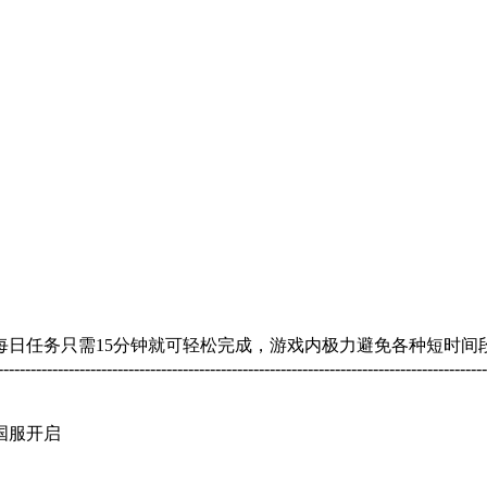
每日任务只需15分钟就可轻松完成，游戏内极力避免各种短时间
-----------------------------------------------------------------
国服开启