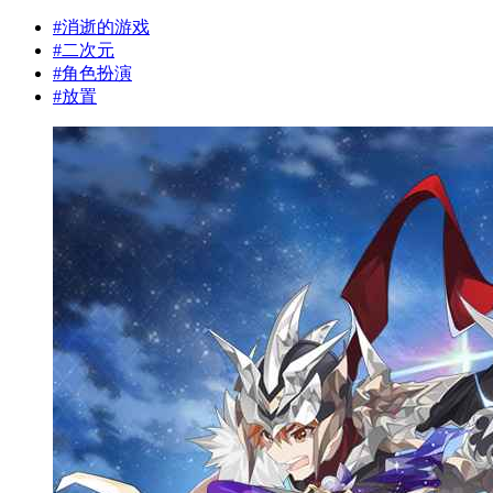
#
消逝的游戏
#
二次元
#
角色扮演
#
放置