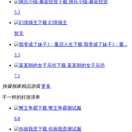
佣兵小镇-暴富经营
5.3
幻境领主
暂无
我变成了妹子3：重...
3.3
某某朝的女子乐坊
7.1
快爆独家精品游戏
更多
不一样的好游清单
蟹王争霸
测试服
8.8
你画我歪
测试服