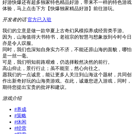
好游快爆还有超多独家特色精品好游，带来不一样的特色游戏
体验，马上点击下方【快爆独家精品好游】前往游玩。
开发者的话
官方已入驻
我们的立意是做一款华夏上古奇幻风模拟养成经营类手游。
因为，山海值得大书特书，老祖宗的智慧与想象放到今时今日
亦是令人叹服。
同时，我们也深知自身实力不济，不能还原山海的面貌，哪怕
是一丝一毫。
可是，我们明知前路艰难，仍选择毅然决然的前行。
高山仰止，景行行止；虽不能至，然心向往之。
愿我们的一点诚意，能让更多人关注到山海这个题材，共同创
作出新奇好玩的山海类游戏。在此，诚邀您进入游戏，同时，
期待您提出宝贵的批评和建议。
游戏介绍
#
养成
#
策略
#
休闲
#
经营