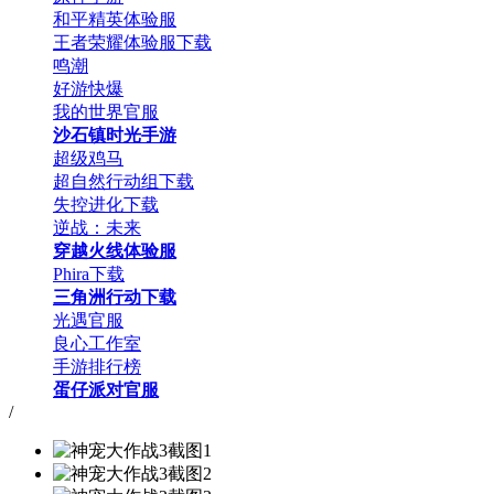
和平精英体验服
王者荣耀体验服下载
鸣潮
好游快爆
我的世界官服
沙石镇时光手游
超级鸡马
超自然行动组下载
失控进化下载
逆战：未来
穿越火线体验服
Phira下载
三角洲行动下载
光遇官服
良心工作室
手游排行榜
蛋仔派对官服
/