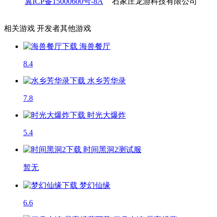
冀ICP备15000600号-8A
石家庄龙游科技有限公司
相关游戏
开发者其他游戏
海兽餐厅
8.4
水乡芳华录
7.8
时光大爆炸
5.4
时间黑洞2
测试服
暂无
梦幻仙缘
6.6