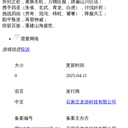
所到之处，重焕生机，万物臣服，踏遍山川巨流；
携手四圣（朱雀、玄武、青龙、白虎），讨伐奸邪；
挑战四凶（穷奇、混沌、梼杌、饕餮），降服共工；
勘平叛逆，再塑神威；
统驭百族，重建山海盛世。
需要网络
游戏信息
投诉
大小
更新时间
0
2025-04-11
语言
发行商
中文
石家庄龙游科技有限公司
备案编号
备案主办方