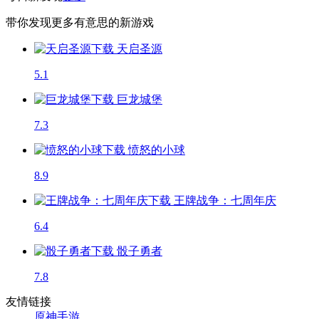
带你发现更多有意思的新游戏
天启圣源
5.1
巨龙城堡
7.3
愤怒的小球
8.9
王牌战争：七周年庆
6.4
骰子勇者
7.8
友情链接
原神手游