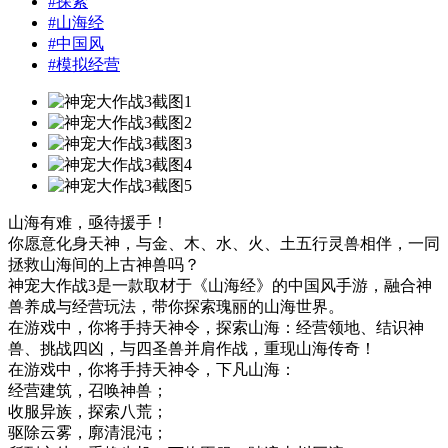
#
探索
#
山海经
#
中国风
#
模拟经营
山海有难，亟待援手！
你愿意化身天神，与金、木、水、火、土五行灵兽相伴，一同
拯救山海间的上古神兽吗？
神宠大作战3是一款取材于《山海经》的中国风手游，融合神
兽养成与经营玩法，带你探索瑰丽的山海世界。
在游戏中，你将手持天神令，探索山海：经营领地、结识神
兽、挑战四凶，与四圣兽并肩作战，重现山海传奇！
在游戏中，你将手持天神令，下凡山海：
经营建筑，召唤神兽；
收服异族，探索八荒；
驱除云雾，廓清混沌；