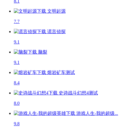
8.1
文明起源
7.7
谎言侦探
9.1
脑裂
9.1
熔岩矿车
测试
8.4
史诗战斗幻想4
测试
8.0
游戏人生-我的超级...
9.8