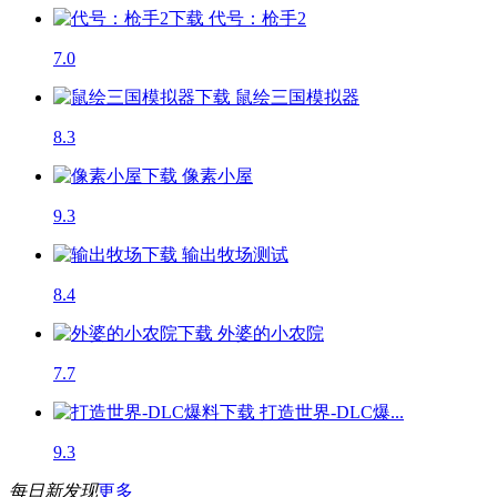
代号：枪手2
7.0
鼠绘三国模拟器
8.3
像素小屋
9.3
输出牧场
测试
8.4
外婆的小农院
7.7
打造世界-DLC爆...
9.3
每日新发现
更多