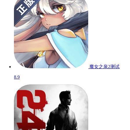
魔女之泉2
测试
8.9