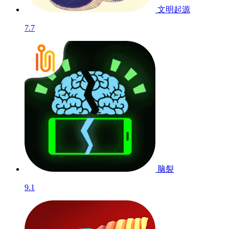
文明起源
7.7
脑裂
9.1