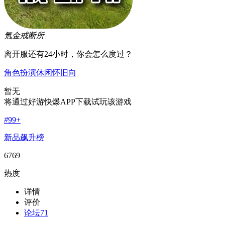
氪金戒断所
离开服还有24小时，你会怎么度过？
角色扮演
休闲
怀旧向
暂无
将通过好游快爆APP下载试玩该游戏
#
99+
新品飙升榜
6769
热度
详情
评价
论坛
71