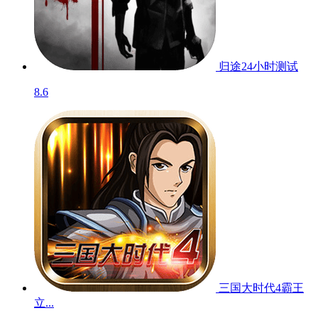
归途24小时
测试
8.6
三国大时代4霸王
立...