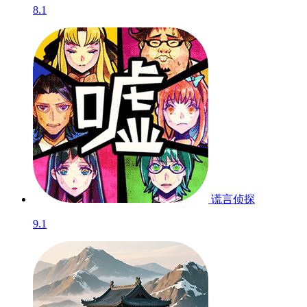
8.1
谎言侦探
9.1