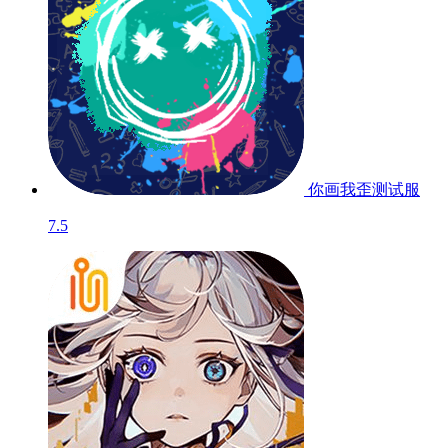
你画我歪
测试服
7.5