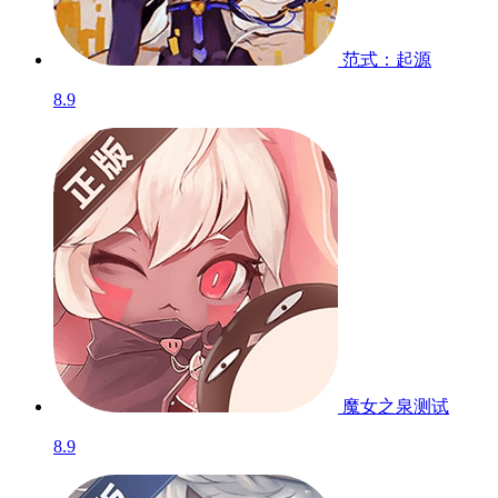
范式：起源
8.9
魔女之泉
测试
8.9