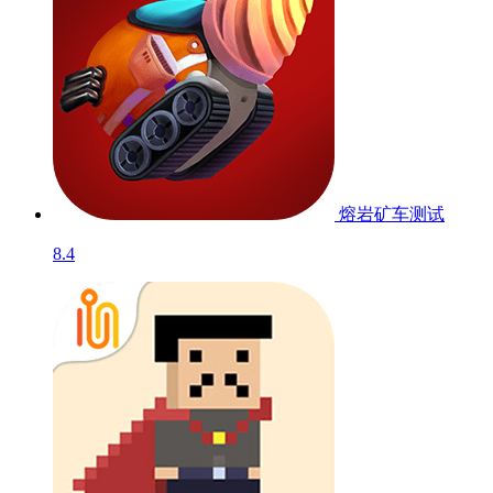
熔岩矿车
测试
8.4