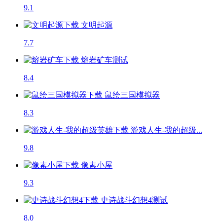
9.1
文明起源
7.7
熔岩矿车
测试
8.4
鼠绘三国模拟器
8.3
游戏人生-我的超级...
9.8
像素小屋
9.3
史诗战斗幻想4
测试
8.0