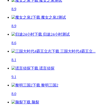
魔女之泉
测试
8.9
魔女之泉2
测试
8.9
归途24小时
测试
8.6
三国大时代4霸王立...
8.1
谎言侦探
9.1
黎明三国2
8.0
脑裂