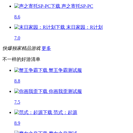
声之寄托SP-PC
8.6
末日家园：R计划
7.0
快爆独家精品游戏
更多
不一样的好游清单
蟹王争霸
测试服
8.8
你画我歪
测试服
7.5
范式：起源
8.9