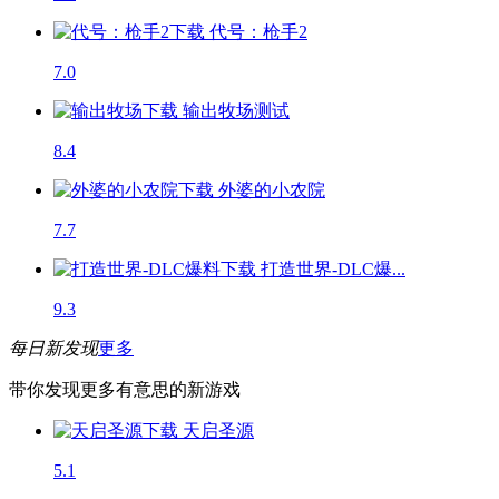
代号：枪手2
7.0
输出牧场
测试
8.4
外婆的小农院
7.7
打造世界-DLC爆...
9.3
每日新发现
更多
带你发现更多有意思的新游戏
天启圣源
5.1