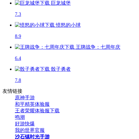
巨龙城堡
7.3
愤怒的小球
8.9
王牌战争：七周年庆
6.4
骰子勇者
7.8
友情链接
原神手游
和平精英体验服
王者荣耀体验服下载
鸣潮
好游快爆
我的世界官服
沙石镇时光手游