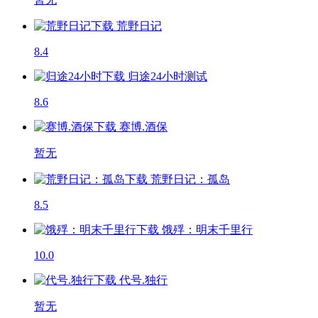
荒野日记
8.4
归途24小时
测试
8.6
赛博.酒保
暂无
荒野日记：孤岛
8.5
饿殍：明末千里行
10.0
代号.独行
暂无