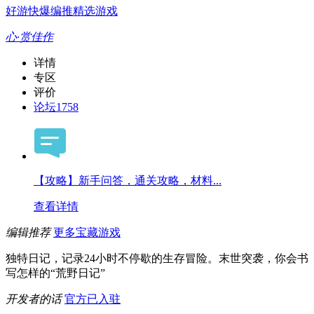
好游快爆编推精选游戏
心·赏佳作
详情
专区
评价
论坛
1758
【攻略】新手问答，通关攻略，材料...
查看详情
编辑推荐
更多宝藏游戏
独特日记，记录24小时不停歇的生存冒险。末世突袭，你会书
写怎样的“荒野日记”
开发者的话
官方已入驻