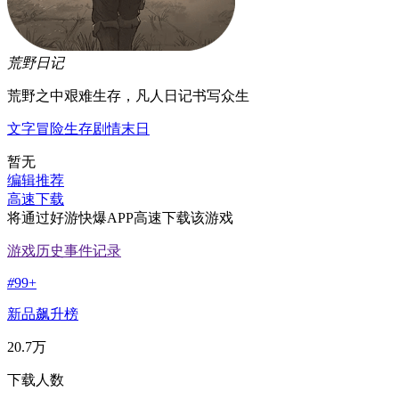
荒野日记
荒野之中艰难生存，凡人日记书写众生
文字
冒险
生存
剧情
末日
暂无
编辑推荐
高速下载
将通过好游快爆APP高速下载该游戏
游戏历史事件记录
#
99+
新品飙升榜
20.7万
下载人数