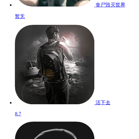
丧尸毁灭世界
暂无
活下去
8.7