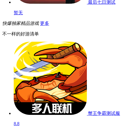
最后七日
测试
暂无
快爆独家精品游戏
更多
不一样的好游清单
蟹王争霸
测试服
8.8