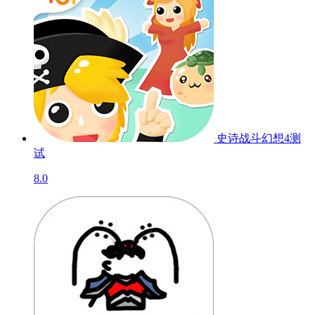
史诗战斗幻想4
测
试
8.0