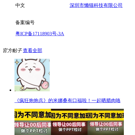
中文
深圳市懒猫科技有限公司
备案编号
粤ICP备17118903号-3A
官方帖子
查看全部
《疯狂炮炮兵》的米娜桑有口福啦！一起晒腊肉咯