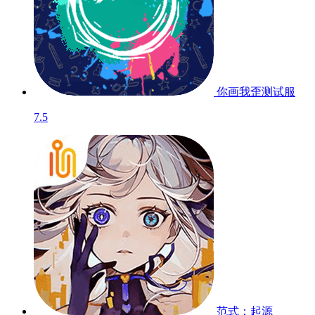
你画我歪
测试服
7.5
范式：起源