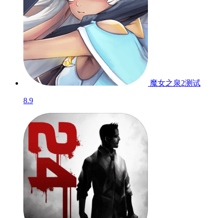
魔女之泉2
测试
8.9