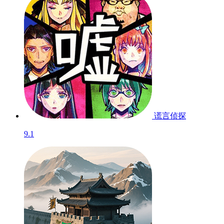
谎言侦探
9.1