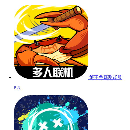
蟹王争霸
测试服
8.8