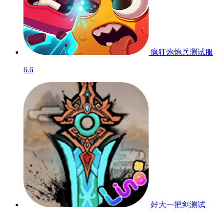
疯狂炮炮兵
测试服
6.6
好大一把剑
测试