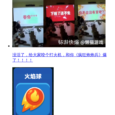
没活了，给大家咬个打火机，和你《疯狂炮炮兵》爆
了！！！！