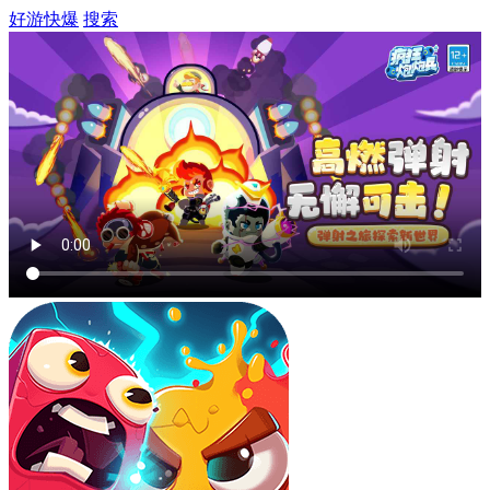
好游快爆
搜索