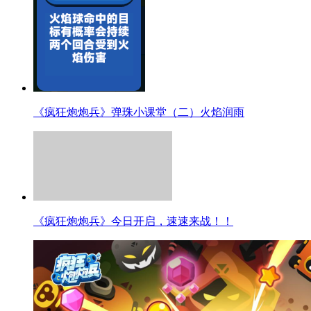
《疯狂炮炮兵》弹珠小课堂（二）火焰润雨
《疯狂炮炮兵》今日开启，速速来战！！