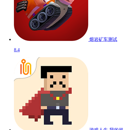
熔岩矿车
测试
8.4
游戏人生-我的超