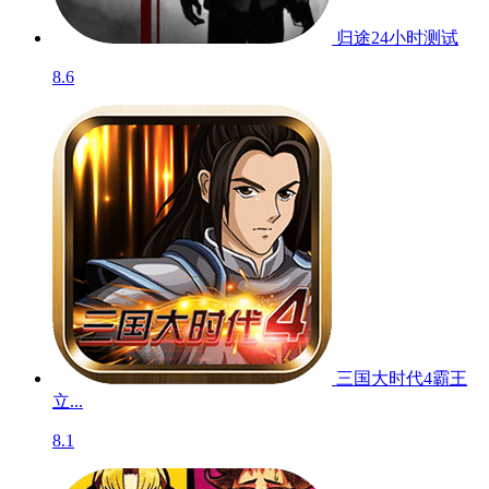
归途24小时
测试
8.6
三国大时代4霸王
立...
8.1