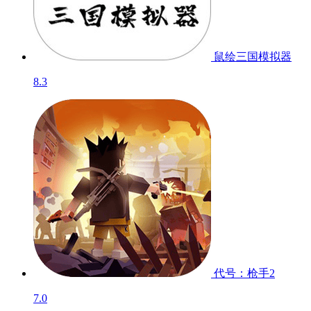
鼠绘三国模拟器
8.3
代号：枪手2
7.0