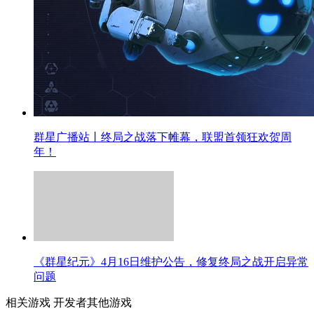
群星广播站丨巅峰对决群雄逐，32小时鏖战铸传奇！
《群星纪元》4月23日维护公告，优化新基地装扮展示效
果