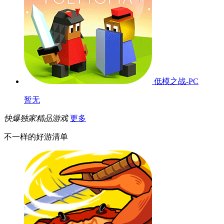
令...
9.0
战地风暴
8.0