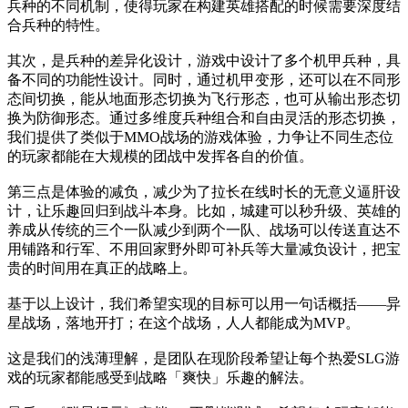
兵种的不同机制，使得玩家在构建英雄搭配的时候需要深度结
合兵种的特性。
其次，是兵种的差异化设计，游戏中设计了多个机甲兵种，具
备不同的功能性设计。同时，通过机甲变形，还可以在不同形
态间切换，能从地面形态切换为飞行形态，也可从输出形态切
换为防御形态。通过多维度兵种组合和自由灵活的形态切换，
我们提供了类似于MMO战场的游戏体验，力争让不同生态位
的玩家都能在大规模的团战中发挥各自的价值。
第三点是体验的减负，减少为了拉长在线时长的无意义逼肝设
计，让乐趣回归到战斗本身。比如，城建可以秒升级、英雄的
养成从传统的三个一队减少到两个一队、战场可以传送直达不
用铺路和行军、不用回家野外即可补兵等大量减负设计，把宝
贵的时间用在真正的战略上。
基于以上设计，我们希望实现的目标可以用一句话概括——异
星战场，落地开打；在这个战场，人人都能成为MVP。
这是我们的浅薄理解，是团队在现阶段希望让每个热爱SLG游
戏的玩家都能感受到战略「爽快」乐趣的解法。