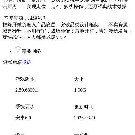
比拼。借助丰富地形、灵活切换机甲对地-对空形态、不同射
击距离——实现走位、走A、多线操作，还原经典战术微操！
-不卖资源，城建秒升
把降肝减负融入产品底层，突破品类设计框架——不卖资源、
城建秒升；不用行军，战场秒传；落地开打，告别漫长发育；
爽快战斗，人人都是战场MVP。
需要网络
游戏信息
投诉
游戏版本
大小
2.59.6800.1
1.90G
系统要求
更新时间
安卓6.0
2026-03-10
语言
开发商