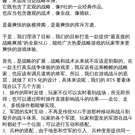
趣，永远应当是战略本身。
它既包含了宏观的战略，像P社的一众经典作品。
也应当包含微观的战术，像全战、像骑砍。
是最爽快的纵横捭阖，是最爽快的挥斥方遒。
于是，我们理清了目标，我们的目标打造一款提供“最直接的
战略爽感”的全新SLG，能给广大热爱战略游戏的玩家带来更
爽快的游戏体验。
首先，是战略的扩展，战略和战术从来就不应该是割裂的。在
一款主打真实战争体验的游戏里，既应该有运筹帷幄的战略
家，也应该有调兵遣将的将军。所以，我们在游戏战斗的底
层，就做了 RTS 化的设计，具体来说呢，我们的 RTS 要素体
现在以下几个方面：
1、操作的即时反馈，玩家不仅可以实时看到战场，所见即所
得；也可以通过即时操作直接影响战斗的结果——走位、走
A、多线操作都能够实现。
2、军团的实时互动，不再是传统SLG手游那种移动和战斗割
裂开的战斗体系。玩家的各个军团、玩家和盟友的军团在战斗
时都处于一个位面，可以进行互动和搭配。
3、兵种的搭配，由于地形和空军的引入、兵种变形提供同一