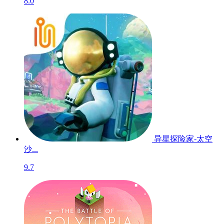
烽沙-PC
8.5
星河战队：人族命