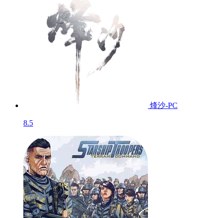
坠落边界-PC
暂无
冲出盖娅星：启
航-...
8.3