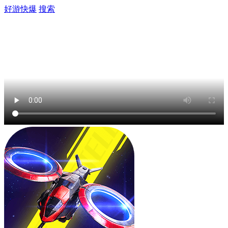
好游快爆
搜索