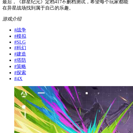
最后，《群星纪元》定档417不删档测试，希望每个玩家都能
在异星战场找到属于自己的乐趣。
游戏介绍
#
战争
#
模拟
#
SLG
#
科幻
#
建造
#
塔防
#
策略
#
探索
#
4X