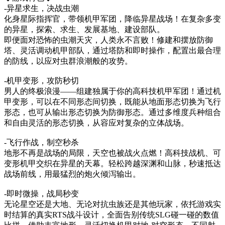
-异星求生，决战虫潮
化身星际指挥官，带领机甲军团，降临异星战场！在复杂多变
的异星，探索、求生、发展基地、建设部队。
即便面对恐怖的虫潮天灾，人类永不言败！修建和摆放防御
塔、灵活调动机甲部队，通过塔防和即时操作，配置出最合理
的防线，以应对虫群浪潮般的攻势。
-机甲变形，攻防秒切
男人的终极浪漫——组建独属于你的高科技机甲军团！通过机
甲变形，可以在不同形态间切换，既能从地面形态切换为飞行
形态，也可从输出形态切换为防御形态。通过多维度兵种组合
和自由灵活的形态切换，从容应对复杂的立体战场。
-飞行作战，制空秒杀
地形不再是战场的局限，天空也被战火点燃！高科技战机、可
变形机甲交织在异星的天幕。轻松跨越深渊和山脉，秒速抵达
战场前线，用最猛烈的炮火倾泻输出。
-即时微操，战局秒变
无论星空还是大地、无论对抗虫族还是其他玩家，依托游戏实
时结算的真实RTS战斗设计，全面告别传统SLG碰一碰的数值