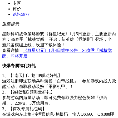
专区
评价
论坛
5877
温馨提示
星际科幻战争策略游戏《群星纪元》1月5日更新，主要更新内
容：S6赛季「械核觉醒」开启，新英雄【乔纳斯】登场，全
新武备模组上线，欢迎下载体验！
查看详情：
《群星纪元》1月4日维护公告，S6赛季「械核觉
醒」即将开启
快爆专属福利好礼
1、【“南天门计划”IP联动好礼】
游戏注册即送联动兵种装扮「白帝战机」；参加游戏内战力觉
醒活动，领取联动装扮「承影机甲」！
2、【连续活跃领海量好礼】
参与游戏内海量活动，即可免费领取强力橙色英雄「伊西
斯」、220抽、3万信用点。
3、【首发专属礼包码】
在游戏内左上角-指挥官信息-兑换码，输入QX666、QX888即