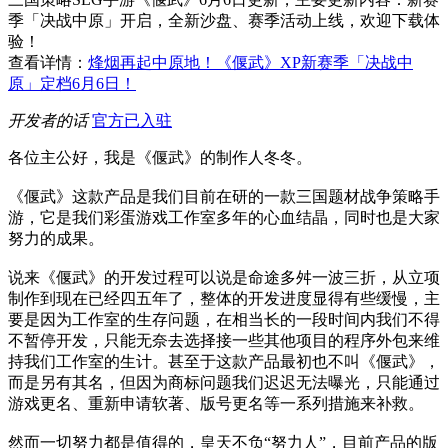
季「决战中原」开启，全新沙盘、赛季活动上线，欢迎下载体
验！
查看详情：
烽烟再起中原地！《偃武》XP新赛季「决战中
原」定档6月6日！
开发者的话
官方已入驻
各位主公好，我是《偃武》的制作人冬冬。
《偃武》这款产品是我们目前在研的一款三国题材战争策略手
游，它是我们彩蛋游戏工作室多年的心血结晶，同时也是大家
努力的成果。
说来《偃武》的开发过程可以说是命途多舛一波三折，从立项
制作到现在已经四五年了，整体的开发进度显得有些缓慢，主
要是因为工作室的生存问题，在相当长的一段时间内我们不得
不暂停开发，只能无奈去选择接一些其他项目的程序外包来维
持我们工作室的生计。甚至于这款产品最初也不叫《偃武》，
而是另有其名，但因为商标问题我们迟迟无法曝光，只能通过
游戏更名、重新申请软著、版号更名等一系列措施来补救。
然而一切努力都是值得的，皇天不负“努力人”，目前产品的版