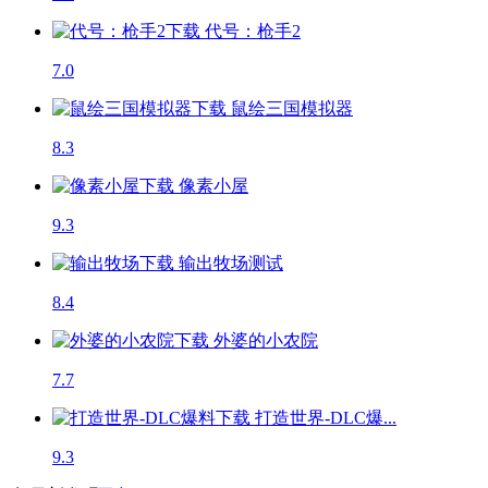
代号：枪手2
7.0
鼠绘三国模拟器
8.3
像素小屋
9.3
输出牧场
测试
8.4
外婆的小农院
7.7
打造世界-DLC爆...
9.3