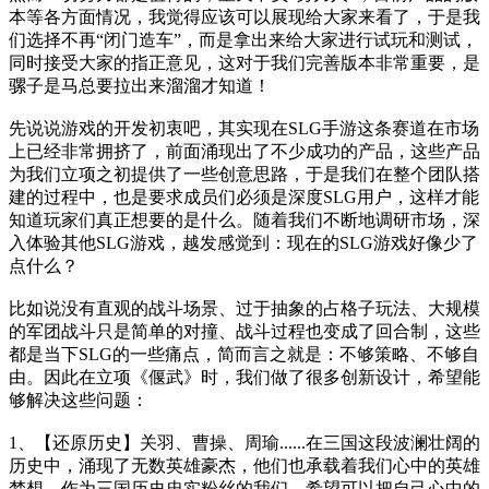
本等各方面情况，我觉得应该可以展现给大家来看了，于是我
们选择不再“闭门造车”，而是拿出来给大家进行试玩和测试，
同时接受大家的指正意见，这对于我们完善版本非常重要，是
骡子是马总要拉出来溜溜才知道！
先说说游戏的开发初衷吧，其实现在SLG手游这条赛道在市场
上已经非常拥挤了，前面涌现出了不少成功的产品，这些产品
为我们立项之初提供了一些创意思路，于是我们在整个团队搭
建的过程中，也是要求成员们必须是深度SLG用户，这样才能
知道玩家们真正想要的是什么。随着我们不断地调研市场，深
入体验其他SLG游戏，越发感觉到：现在的SLG游戏好像少了
点什么？
比如说没有直观的战斗场景、过于抽象的占格子玩法、大规模
的军团战斗只是简单的对撞、战斗过程也变成了回合制，这些
都是当下SLG的一些痛点，简而言之就是：不够策略、不够自
由。因此在立项《偃武》时，我们做了很多创新设计，希望能
够解决这些问题：
1、【还原历史】关羽、曹操、周瑜......在三国这段波澜壮阔的
历史中，涌现了无数英雄豪杰，他们也承载着我们心中的英雄
梦想。作为三国历史忠实粉丝的我们，希望可以把自己心中的