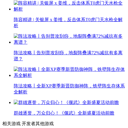
阵容精讲 | 关银屏 x 姜维，反击体系T0虎门天水枪全解
析
阵法攻略丨告别普攻刮痧，地裂阵叠满72%减抗有多离
谱？
阵法攻略丨全新XP赛季新晋防御神阵，铁壁阵生存体系
全解析
群雄逐誉，万众归心！《偃武》全新盛夏活动前瞻
相关游戏
开发者其他游戏