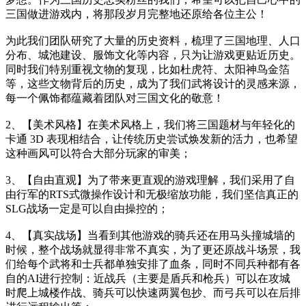
三国做进游戏内，将那段岁月完整地还原给各位主公！
为此我们团队研究了大量的历史资料，梳理了三国地理、人口
分布、城池建设、服饰文化等内容，只为让游戏更贴近历史。
同时我们特别重视文物的复现，比如杜虎符、太阳神鸟金箔
等，这些文物背后的历史，成为了我们武将设计的灵感来源，
每一个佩饰都蕴藏着团队对三国文化的敬意！
2、【美术风格】在美术风格上，我们将三国题材与年轻化的
卡通 3D 表现相结合，让传统历史尝试焕发新的活力，也希望
这种画风可以符合大部分玩家的审美；
3、【自由直观】为了带来更直观的游戏理解，我们采用了自
由行军的RTS式微操作设计和无极缩放功能，我们坚信真正的
SLG战场一定是可以自由操控的；
4、【真实战场】当看到其他游戏的骑兵还在用马头撞城墙的
时候，整个战场就显得非常不真实，为了更还原战斗场景，我
们给每个武将和士兵都单独安排了血条，同时不同兵种都有各
自的AI进行控制：近战兵（主要是盾兵和枪兵）可以在攻城
时爬上城楼作战、骑兵可以快速两翼包抄、而弓兵可以在后排