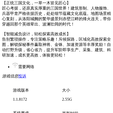
【正统三国文化，一草一木皆见匠心】
匠心考据，还原真实厚重的三国世界！建筑形制、人物服饰、
兵器甲胄严格依据历史，处处细节蕴藏文化底蕴。地图场景精
心复刻，从洛阳城阙的繁华盛景到赤壁江畔的烽火连天，带你
穿越回那个英雄辈出、波澜壮阔的时代！
【智能减负设计，轻松探索高效成长】
告别繁琐操作，专注策略乐趣！斥候探路，区域化高效探索全
图，解锁探秘事件赢取神将、金铢、加速资源等丰厚奖励！自
动打野升级，省心省力，提升军阶即享生产、采集、建筑、科
研加速，成长更高效，体验更轻松！
需要网络
游戏信息
投诉
游戏版本
大小
1.1.8172
2.55G