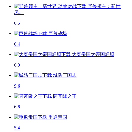
野兽领主：新世
界-...
6.5
巨兽战场
6.4
大秦帝国之帝国烽烟
6.9
城防三国志
9.6
阿瓦隆之王
6.8
重返帝国
5.4