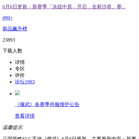
6月6日更新：新赛季「决战中原」开启，全新沙盘、赛...
#
99+
新品飙升榜
23893
下载人数
详情
专区
评价
论坛
1993
《偃武》各赛季停服维护公告
查看详情
温馨提示
三国策略SLG手游《偃武》6月6日更新，主要更新内容：新赛