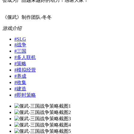
会成为产品越来越好的动力！感谢大家！
《偃武》制作团队-冬冬
游戏介绍
#
SLG
#
战争
#
三国
#
多人联机
#
策略
#
模拟经营
#
养成
#
收集
#
建造
#
即时策略