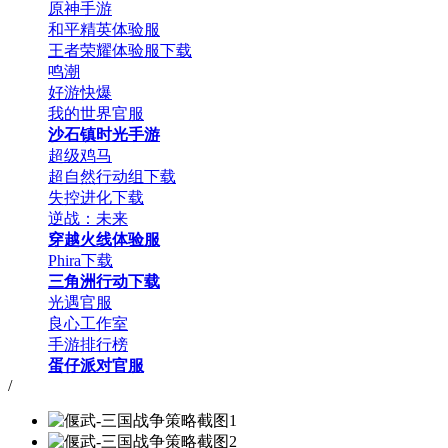
原神手游
和平精英体验服
王者荣耀体验服下载
鸣潮
好游快爆
我的世界官服
沙石镇时光手游
超级鸡马
超自然行动组下载
失控进化下载
逆战：未来
穿越火线体验服
Phira下载
三角洲行动下载
光遇官服
良心工作室
手游排行榜
蛋仔派对官服
/