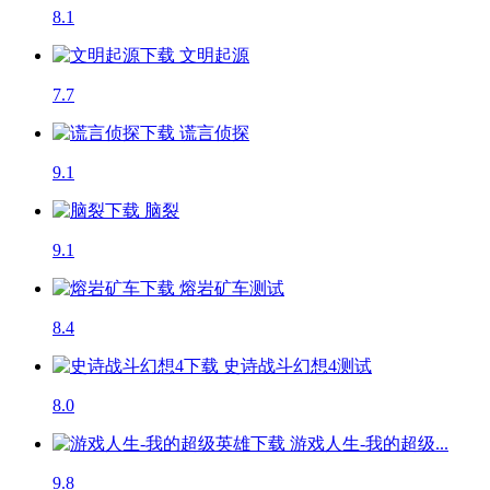
8.1
文明起源
7.7
谎言侦探
9.1
脑裂
9.1
熔岩矿车
测试
8.4
史诗战斗幻想4
测试
8.0
游戏人生-我的超级...
9.8