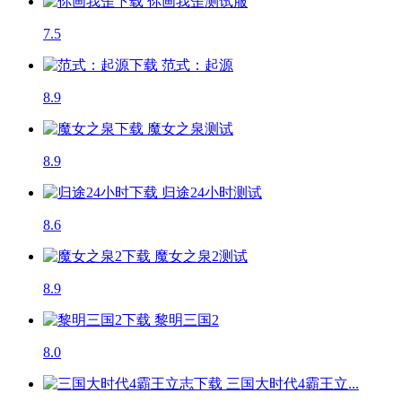
你画我歪
测试服
7.5
范式：起源
8.9
魔女之泉
测试
8.9
归途24小时
测试
8.6
魔女之泉2
测试
8.9
黎明三国2
8.0
三国大时代4霸王立...