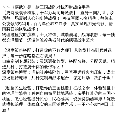
＞＞《偃武》是一款三国战阵对抗即时战略手游
【史诗级战争模拟，千军万马同屏激战】 置身三国乱世，亲
历每一场震撼人心的史诗战役！ 每支军团70名精兵，每位主
公统领5支军团，百万单位独立血条，真实呈现刀光剑影、箭
雨蔽日的恢弘战场！
物理碰撞实时演算，士兵冲锋、城墙崩塌、战阵溃散，每一帧
都充满细节，沉浸体验冷兵器时代的磅礴战争艺术！
【深度策略搭配，打造你的不败之师】 从阵型排布到兵种选
择，每一步谋略都左右战局！
自由定制专属部队：灵活调整阵型、搭配名将、分配天赋、精
选兵种，打造属于你的最强军团！
深度策略博弈：虎豹骑冲锋陷阵，弓弩手远程火力压制，谋士
控场扭转乾坤，兵种克制与战术配合，谋定后动，决胜千里！
【独创民生经营，打造你的三国桃源】征战之余，体验乱世中
的治理与繁荣！独创自由布局封地系统，亲手打造你的三国小
桃园。悉心经营提升民心，民心越高，资源奖励越丰厚！沉浸
式模拟治理，体验真实的三国治世之乐，一不小心就“种田”上
瘾！