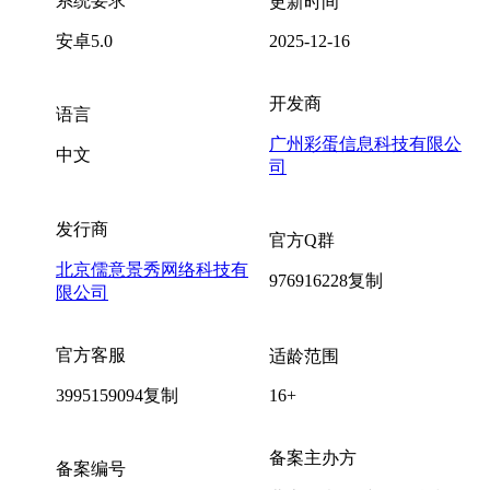
系统要求
更新时间
安卓5.0
2025-12-16
开发商
语言
广州彩蛋信息科技有限公
中文
司
发行商
官方Q群
北京儒意景秀网络科技有
976916228
复制
限公司
官方客服
适龄范围
3995159094
复制
16+
备案主办方
备案编号