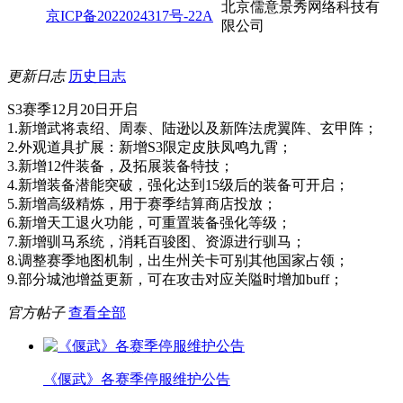
北京儒意景秀网络科技有
京ICP备2022024317号-22A
限公司
更新日志
历史日志
S3赛季12月20日开启
1.新增武将袁绍、周泰、陆逊以及新阵法虎翼阵、玄甲阵；
2.外观道具扩展：新增S3限定皮肤凤鸣九霄；
3.新增12件装备，及拓展装备特技；
4.新增装备潜能突破，强化达到15级后的装备可开启；
5.新增高级精炼，用于赛季结算商店投放；
6.新增天工退火功能，可重置装备强化等级；
7.新增驯马系统，消耗百骏图、资源进行驯马；
8.调整赛季地图机制，出生州关卡可别其他国家占领；
9.部分城池增益更新，可在攻击对应关隘时增加buff；
官方帖子
查看全部
《偃武》各赛季停服维护公告