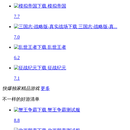
模拟帝国
7.7
三国志·战略版-真...
7.0
乱世王者
6.2
征战纪元
7.1
快爆独家精品游戏
更多
不一样的好游清单
蟹王争霸
测试服
8.8