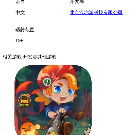
语言
开发商
中文
北京汉亦游科技有限公司
适龄范围
16+
相关游戏
开发者其他游戏