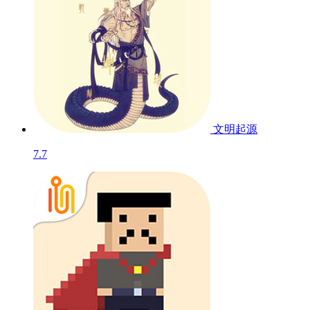
文明起源
7.7