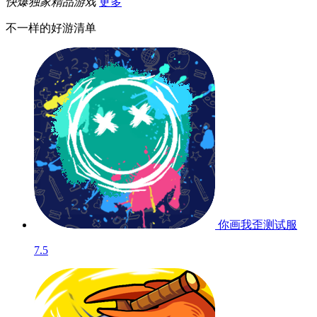
快爆独家精品游戏
更多
不一样的好游清单
你画我歪
测试服
7.5