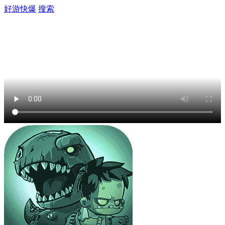
好游快爆
搜索