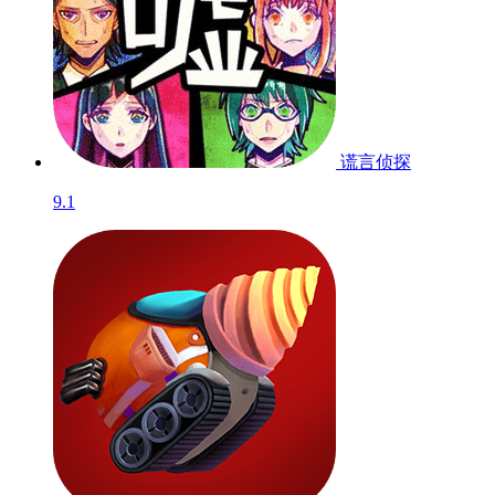
谎言侦探
9.1