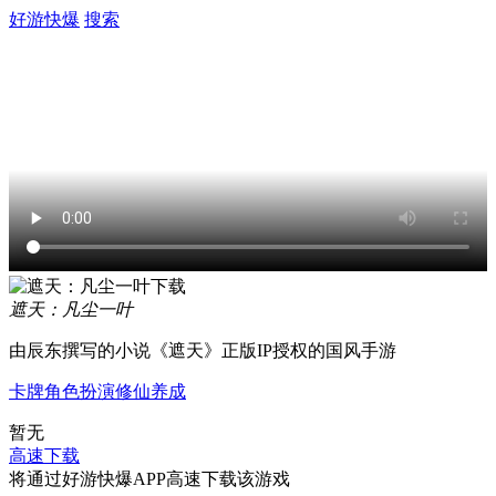
好游快爆
搜索
遮天：凡尘一叶
由辰东撰写的小说《遮天》正版IP授权的国风手游
卡牌
角色扮演
修仙
养成
暂无
高速下载
将通过好游快爆APP高速下载该游戏