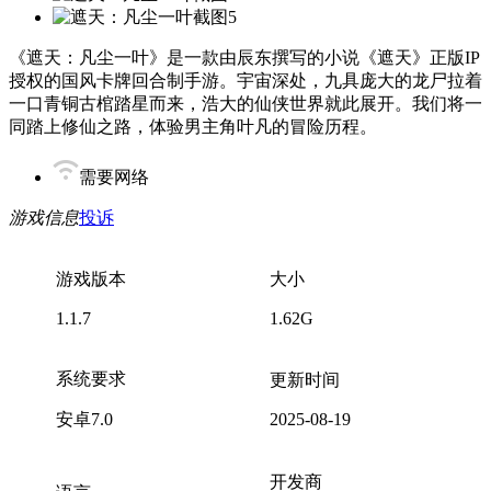
《遮天：凡尘一叶》是一款由辰东撰写的小说《遮天》正版IP
授权的国风卡牌回合制手游。宇宙深处，九具庞大的龙尸拉着
一口青铜古棺踏星而来，浩大的仙侠世界就此展开。我们将一
同踏上修仙之路，体验男主角叶凡的冒险历程。
需要网络
游戏信息
投诉
游戏版本
大小
1.1.7
1.62G
系统要求
更新时间
安卓7.0
2025-08-19
开发商