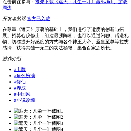
点击前往参与：
抢先下载《遮天：凡尘一叶》赢Switch、游戏
周边
开发者的话
官方已入驻
在尊重《遮天》原著的基础上，我们进行了适度的创新与拓
展。招募心仪修士，组建最强阵容，也可以通过闲聊、赠送礼
物、切磋提升好感度的方式与各个神王大帝、圣皇至尊等拉拢
感情，获得其独一无二的功法秘籍，集合百家之所长。
游戏介绍
#
卡牌
#
角色扮演
#
修仙
#
养成
#
中国风
#
小说改编