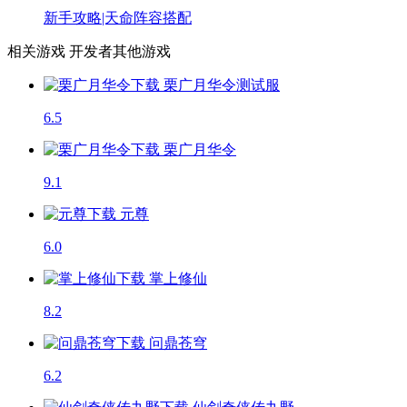
新手攻略|天命阵容搭配
相关游戏
开发者其他游戏
栗广月华令
测试服
6.5
栗广月华令
9.1
元尊
6.0
掌上修仙
8.2
问鼎苍穹
6.2