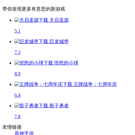
带你发现更多有意思的新游戏
天启圣源
5.1
巨龙城堡
7.3
愤怒的小球
8.9
王牌战争：七周年庆
6.4
骰子勇者
7.8
友情链接
原神手游