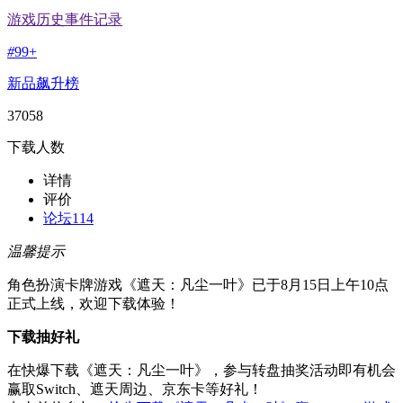
游戏历史事件记录
#
99+
新品飙升榜
37058
下载人数
详情
评价
论坛
114
温馨提示
角色扮演卡牌游戏《遮天：凡尘一叶》已于8月15日上午10点
正式上线，欢迎下载体验！
下载抽好礼
在快爆下载《遮天：凡尘一叶》，参与转盘抽奖活动即有机会
赢取Switch、遮天周边、京东卡等好礼！