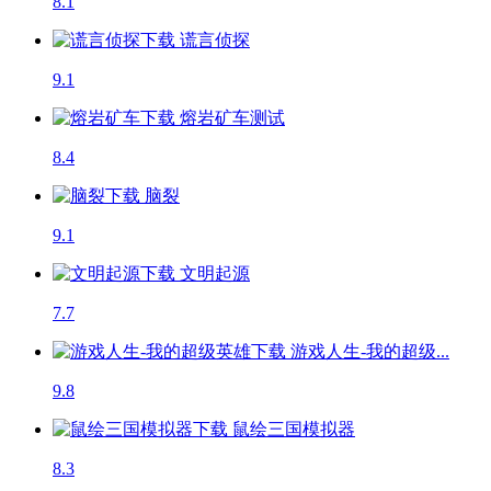
8.1
谎言侦探
9.1
熔岩矿车
测试
8.4
脑裂
9.1
文明起源
7.7
游戏人生-我的超级...
9.8
鼠绘三国模拟器
8.3