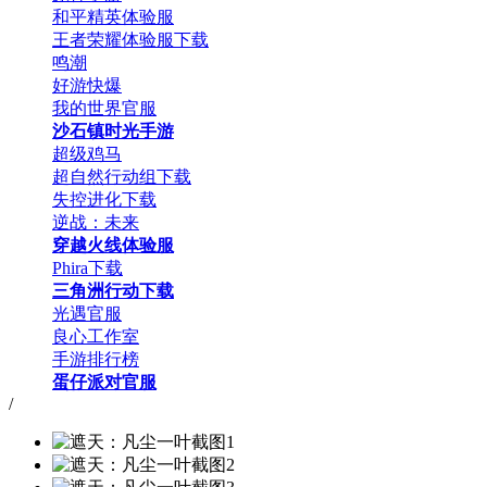
和平精英体验服
王者荣耀体验服下载
鸣潮
好游快爆
我的世界官服
沙石镇时光手游
超级鸡马
超自然行动组下载
失控进化下载
逆战：未来
穿越火线体验服
Phira下载
三角洲行动下载
光遇官服
良心工作室
手游排行榜
蛋仔派对官服
/