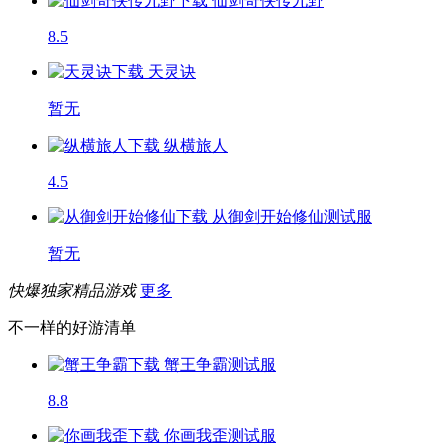
仙剑奇侠传九野
8.5
天灵诀
暂无
纵横旅人
4.5
从御剑开始修仙
测试服
暂无
快爆独家精品游戏
更多
不一样的好游清单
蟹王争霸
测试服
8.8
你画我歪
测试服