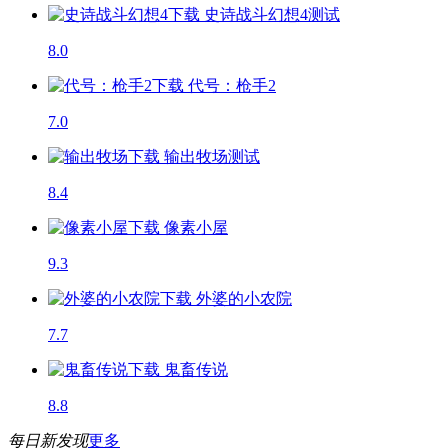
史诗战斗幻想4
测试
8.0
代号：枪手2
7.0
输出牧场
测试
8.4
像素小屋
9.3
外婆的小农院
7.7
鬼畜传说
8.8
每日新发现
更多