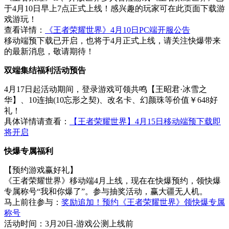
于4月10日早上7点正式上线！感兴趣的玩家可在此页面下载游
戏游玩！
查看详情：
《王者荣耀世界》4月10日PC端开服公告
移动端预下载已开启，也将于4月正式上线，请关注快爆带来
的最新消息，敬请期待！
双端集结福利活动预告
4月17日起活动期间，登录游戏可领共鸣【王昭君·冰雪之
华】、10连抽(10忘形之契)、改名卡、幻颜珠等价值￥648好
礼！
具体详情请查看：
【王者荣耀世界】4月15日移动端预下载即
将开启
快爆专属福利
【预约游戏赢好礼】
《王者荣耀世界》移动端4月上线，现在在快爆预约，领快爆
专属称号“我和你爆了”。参与抽奖活动，赢大疆无人机。
马上前往参与：
奖励追加！预约《王者荣耀世界》领快爆专属
称号
活动时间：3月20日-游戏公测上线前