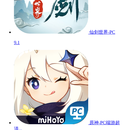
仙剑世界-PC
9.1
原神-PC端游超
清...