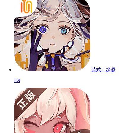
范式：起源
8.9