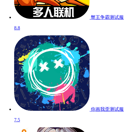
蟹王争霸
测试服
8.8
你画我歪
测试服
7.5