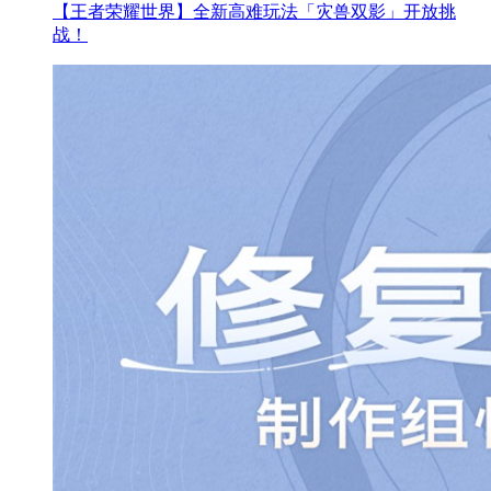
【王者荣耀世界】全新高难玩法「灾兽双影」开放挑
战！