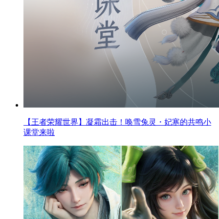
【王者荣耀世界】凝霜出击！唤雪兔灵・妃寒的共鸣小
课堂来啦