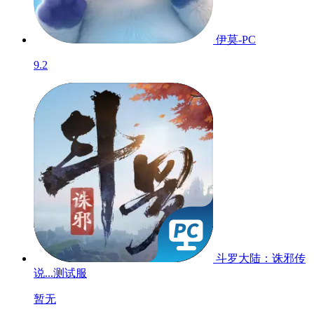
伊莫-PC
9.2
斗罗大陆：诛邪传
说...
测试服
暂无