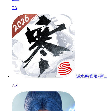
7.3
逆水寒(官服)-新...
7.5