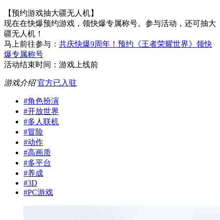
【预约游戏抽大疆无人机】
现在在快爆预约游戏，领快爆专属称号。参与活动，还可抽大
疆无人机！
马上前往参与：
共庆快爆9周年！预约《王者荣耀世界》领快
爆专属称号
活动结束时间：游戏上线前
游戏介绍
官方已入驻
#
角色扮演
#
开放世界
#
多人联机
#
冒险
#
动作
#
高画质
#
多平台
#
养成
#
3D
#
PC游戏