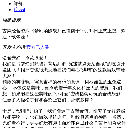
评价
论坛
4
温馨提示
古风经营游戏《梦幻消除战》已提前于10月13日正式上线，欢
迎下载体验！
开发者的话
官方已入驻
诸君安好，承蒙厚爱！
我们是《梦幻消除战》背后那群“沉迷茶点无法自拔”的吃货开
发团队！很兴奋也很忐忑地把我们精心“烘焙”的这款游戏带给
大家！
精致的芙蓉糕、寓意吉祥的柿柿如意盒、栩栩如生的玉兔点
心… 不仅仅是美味，更承载着千年文化和匠人的智慧。我们
想，如果能把这些美味的“小可爱”变成指尖可玩的合成乐趣，
让更多人轻松了解和喜欢上它们，那该多棒？
于是，“爆肝”开始了！我们翻遍了古籍食谱、研究了无数老照
片和实物，力求在游戏里还原每一种经典茶点的神韵。当然，
光好看不行，更要好玩有趣！面粉能合成什么？茶叶能合成什