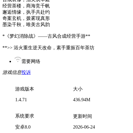
经营茶楼，商海竞千帆
邂逅情缘，执手共赴约
奇案玄机，拨雾现真形
墨染千秋，唯美古风韵
*《梦幻消除战》——古风合成经营手游**
**>> 浴火重生逆天改命，素手重振百年茶坊
需要网络
游戏信息
投诉
游戏版本
大小
1.4.71
436.94M
系统要求
更新时间
安卓8.0
2026-06-24