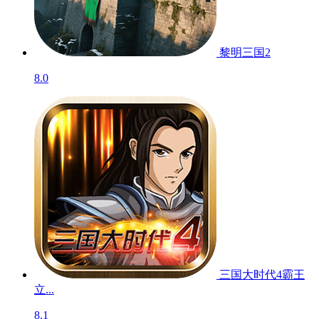
黎明三国2
8.0
三国大时代4霸王
立...
8.1