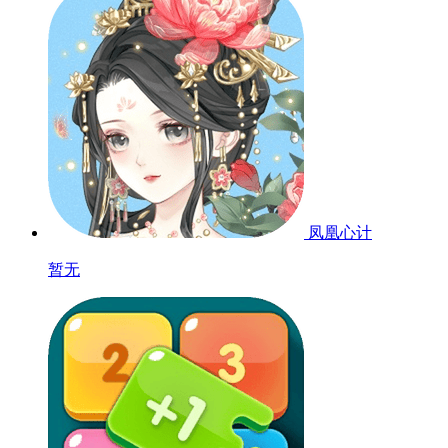
凤凰心计
暂无