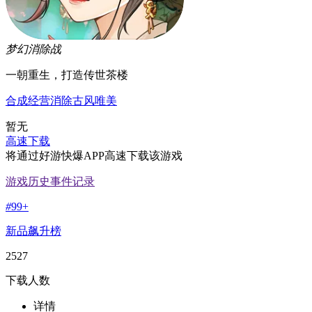
梦幻消除战
一朝重生，打造传世茶楼
合成
经营
消除
古风
唯美
暂无
高速下载
将通过好游快爆APP高速下载该游戏
游戏历史事件记录
#
99+
新品飙升榜
2527
下载人数
详情