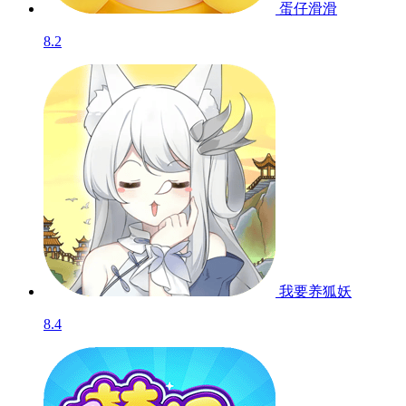
蛋仔滑滑
8.2
我要养狐妖
8.4