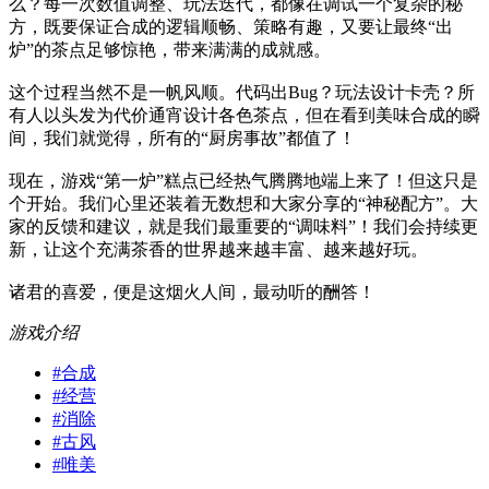
么？每一次数值调整、玩法迭代，都像在调试一个复杂的秘
方，既要保证合成的逻辑顺畅、策略有趣，又要让最终“出
炉”的茶点足够惊艳，带来满满的成就感。
这个过程当然不是一帆风顺。代码出Bug？玩法设计卡壳？所
有人以头发为代价通宵设计各色茶点，但在看到美味合成的瞬
间，我们就觉得，所有的“厨房事故”都值了！
现在，游戏“第一炉”糕点已经热气腾腾地端上来了！但这只是
个开始。我们心里还装着无数想和大家分享的“神秘配方”。大
家的反馈和建议，就是我们最重要的“调味料”！我们会持续更
新，让这个充满茶香的世界越来越丰富、越来越好玩。
诸君的喜爱，便是这烟火人间，最动听的酬答！
游戏介绍
#
合成
#
经营
#
消除
#
古风
#
唯美