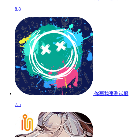
8.8
你画我歪
测试服
7.5