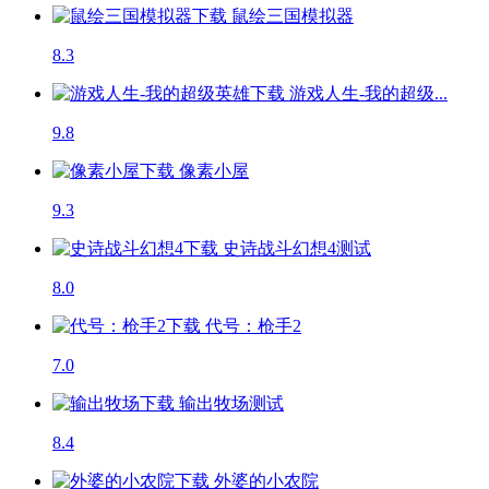
鼠绘三国模拟器
8.3
游戏人生-我的超级...
9.8
像素小屋
9.3
史诗战斗幻想4
测试
8.0
代号：枪手2
7.0
输出牧场
测试
8.4
外婆的小农院