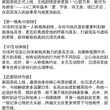
家园系统正式上线，主线剧情迎来更新！“心驭万有，银河为
你俯首”——5.0二周年版本「爱，宇宙，诗王座」现已开启，
在层层深入的故事里与他更加贴近。
【第一视角3D剧情】
3D实时渲染第一人称视角剧情，令你与他共度的重要时刻都
能身临其境，更近距离感受他的呼吸与真实，打破现实与虚拟
的界限，获得极致拟真的沉浸式体验。
【3D互动体验】
3D实时渲染让你体验独具魅力的真实互动。在暧昧氛围中共
度片刻亲昵，他将会因你的行为给予不同回应，让心动在此刻
发生。此外，第一人称视角约会、全天互动陪伴、沉浸语音故
事等也将记录你们的点滴悸动。
【恋爱陪伴升级】
家园系统上线，邀请他来你精心布置的暖居，在沉浸式共处
中，与他解锁更多温馨日常。在高自由度影棚系统中，和他一
起选好布景、摆好姿势，留下属于彼此的独家影像。此外，闲
暇时刻还可以和他来上一局喵喵牌、开展一场抓娃娃竞赛、拍
一组记录心情的大头贴，跨越次元在更多情景下与他相伴，甜
蜜升级。