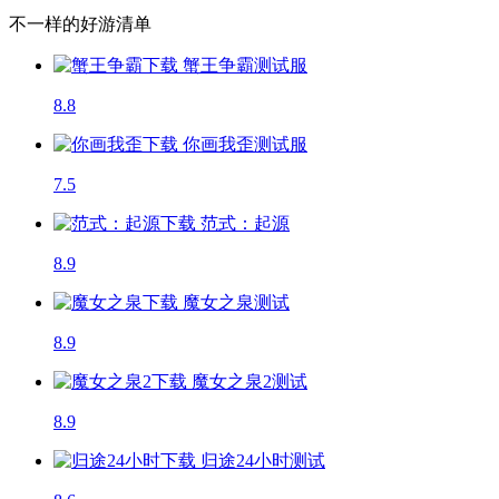
不一样的好游清单
蟹王争霸
测试服
8.8
你画我歪
测试服
7.5
范式：起源
8.9
魔女之泉
测试
8.9
魔女之泉2
测试
8.9
归途24小时
测试