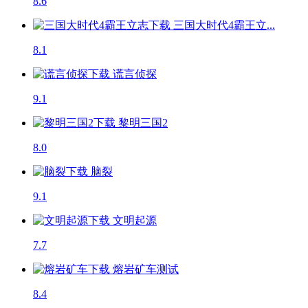
8.6
三国大时代4霸王立...
8.1
谎言侦探
9.1
黎明三国2
8.0
脑裂
9.1
文明起源
7.7
熔岩矿车
测试
8.4