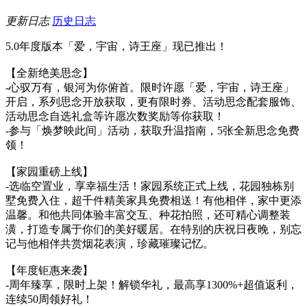
更新日志
历史日志
5.0年度版本「爱，宇宙，诗王座」现已推出！
【全新绝美思念】
-心驭万有，银河为你俯首。限时许愿「爱，宇宙，诗王座」
开启，系列思念开放获取，更有限时券、活动思念配套服饰、
活动思念自选礼盒等许愿次数奖励等你获取！
-参与「焕梦映此间」活动，获取升温指南，5张全新思念免费
领！
【家园重磅上线】
-选临空置业，享幸福生活！家园系统正式上线，花园独栋别
墅免费入住，超千件精美家具免费相送！有他相伴，家中更添
温馨。和他共同体验丰富交互、种花拍照，还可精心调整装
潢，打造专属于你们的美好暖居。在特别的庆祝日夜晚，别忘
记与他相伴共赏烟花表演，珍藏璀璨记忆。
【年度钜惠来袭】
-周年臻享，限时上架！解锁华礼，最高享1300%+超值返利，
连续50周领好礼！