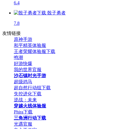
6.4
骰子勇者
7.8
友情链接
原神手游
和平精英体验服
王者荣耀体验服下载
鸣潮
好游快爆
我的世界官服
沙石镇时光手游
超级鸡马
超自然行动组下载
失控进化下载
逆战：未来
穿越火线体验服
Phira下载
三角洲行动下载
光遇官服