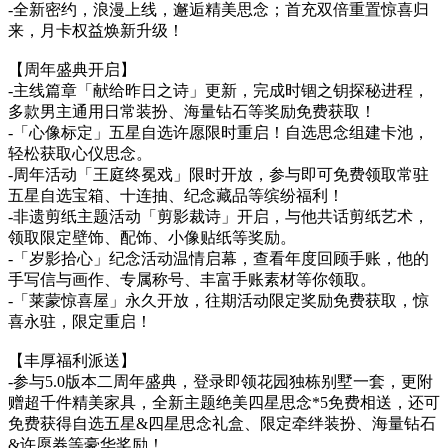
-全新密约，浪漫上线，邂逅精美思念；首充双倍重置惊喜归
来，月卡权益焕新升级！
【周年盛典开启】
-主线篇章「献给昨日之诗」更新，完成时锢之钥探秘进程，
多款男主通用日常装扮、海量钻石等奖励免费获取！
-「心像标定」五星自选许愿限时重启！自选思念组建卡池，
轻松获取心仪思念。
-周年活动「王庭终冕戏」限时开放，参与即可免费领取常驻
五星自选宝箱、十连抽、纪念藏品等缤纷福利！
-非遗剪纸主题活动「剪影裁诗」开启，与他共话剪纸艺术，
领取限定壁饰、配饰、小像贴纸等奖励。
-「岁影拾心」纪念活动温情启幕，查看年度回顾手账，他的
手写信与画作、专属称号、丰富手账素材等你领取。
-「莱蒙惊喜屋」永久开放，往期活动限定奖励免费获取，惊
喜永驻，限定重启！
【丰厚福利派送】
-参与5.0版本二周年盛典，登录即领花园独栋别墅一套，更附
赠超千件精美家具，全新主题绝美四星思念*5免费相送，还可
免费获得自选五星&四星思念礼盒、限定牵绊装扮、海量钻石
&许愿券等豪华奖励！