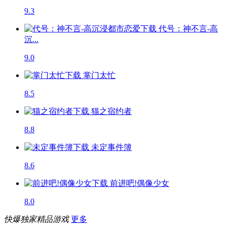
9.3
代号：神不言-高
沉...
9.0
掌门太忙
8.5
猫之宿约者
8.8
未定事件簿
8.6
前进吧!偶像少女
8.0
快爆独家精品游戏
更多