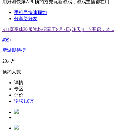
用好游快爆APP预约抢先玩新游戏，游戏主播都在用
手机号快速预约
分享给好友
S11赛季体验服资格招募于8月7日(昨天)11点开启，本...
#
99+
新游期待榜
20.4万
预约人数
详情
专区
评价
论坛
1.6万