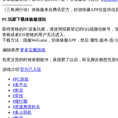
-----------------------
《三角洲行动》体验服来自腾讯官方，好游快爆APP仅提供信
PC玩家下载体验服须知
获得资格的PC设备玩家，请使用招募登记的QQ或微信账号，
资格或者iOS资格的用户无法进入。
下载方法：国服WeGame，切体验服APP，然后 属性-版本-选 QA / 
编辑推荐
更多宝藏游戏
包里没货的时候谁都敢冲，真摸肥了以后，听见脚步都想先原
游戏介绍
官方已入驻
#
PC游戏
#
多平台
#
射击
#
竞技
#
搜打撤
#
类逃离塔科夫
#
多人联机
#
枪战