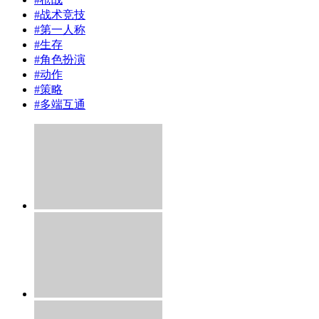
#
战术竞技
#
第一人称
#
生存
#
角色扮演
#
动作
#
策略
#
多端互通