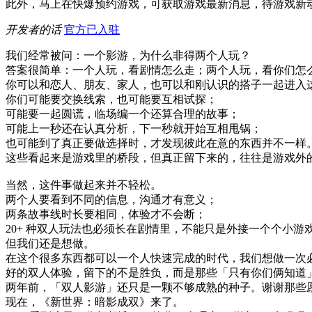
此外，马上在快爆预约游戏，可获取游戏最新消息，待游戏新
开发者的话
官方已入驻
我们经常被问：一个影游，为什么非得两个人玩？
答案很简单：一个人玩，看剧情怎么走；两个人玩，看你们怎
你可以和恋人、朋友、家人，也可以和刚认识的搭子一起进入
你们可能要交换线索，也可能要互相试探；
可能要一起圆谎，临场编一个还算合理的故事；
可能上一秒还在认真分析，下一秒就开始互相甩锅；
也可能到了真正要做选择时，才发现彼此在意的东西并不一样
这些看起来是游戏里的桥段，但真正留下来的，往往是游戏外
当然，这件事做起来并不轻松。
两个人要看到不同的信息，沟通才有意义；
两条故事线时长要相同，体验才不会断；
20+ 种双人玩法也必须长在剧情里，不能只是外接一个个小游
但我们还是想做。
在这个很多东西都可以一个人快速完成的时代，我们想做一次
好的双人体验，留下的不是胜负，而是那些「只有你们俩知道
两年前，「双人影游」还只是一颗不够成熟的种子。谢谢那些
现在，《新世界：暗影成双》来了。