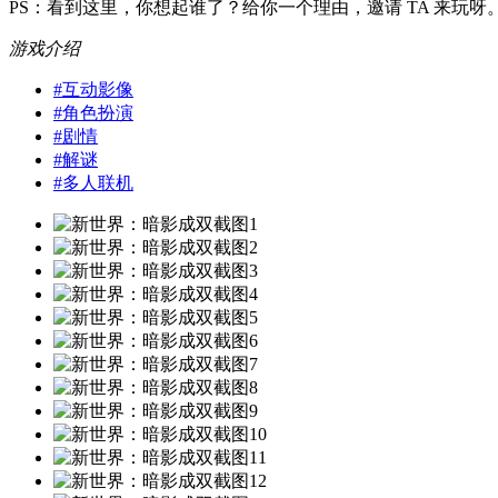
PS：看到这里，你想起谁了？给你一个理由，邀请 TA 来玩呀
游戏介绍
#
互动影像
#
角色扮演
#
剧情
#
解谜
#
多人联机