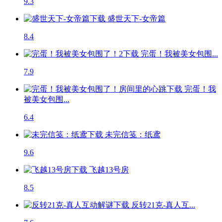
9.3
盛世天下-女帝篇
8.4
完蛋！我被美女包围...
7.9
完蛋！我
被美女包围...
6.4
未完信笺：纸鸢
9.6
飞越13号房
8.5
反转21克-真人互...