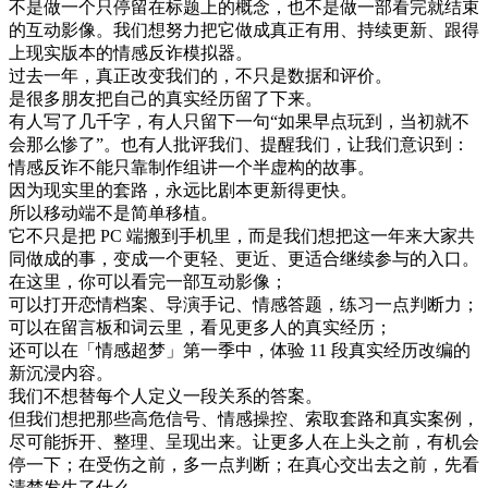
不是做一个只停留在标题上的概念，也不是做一部看完就结束
的互动影像。我们想努力把它做成真正有用、持续更新、跟得
上现实版本的情感反诈模拟器。
过去一年，真正改变我们的，不只是数据和评价。
是很多朋友把自己的真实经历留了下来。
有人写了几千字，有人只留下一句“如果早点玩到，当初就不
会那么惨了”。也有人批评我们、提醒我们，让我们意识到：
情感反诈不能只靠制作组讲一个半虚构的故事。
因为现实里的套路，永远比剧本更新得更快。
所以移动端不是简单移植。
它不只是把 PC 端搬到手机里，而是我们想把这一年来大家共
同做成的事，变成一个更轻、更近、更适合继续参与的入口。
在这里，你可以看完一部互动影像；
可以打开恋情档案、导演手记、情感答题，练习一点判断力；
可以在留言板和词云里，看见更多人的真实经历；
还可以在「情感超梦」第一季中，体验 11 段真实经历改编的
新沉浸内容。
我们不想替每个人定义一段关系的答案。
但我们想把那些高危信号、情感操控、索取套路和真实案例，
尽可能拆开、整理、呈现出来。让更多人在上头之前，有机会
停一下；在受伤之前，多一点判断；在真心交出去之前，先看
清楚发生了什么。