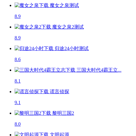
魔女之泉
测试
8.9
魔女之泉2
测试
8.9
归途24小时
测试
8.6
三国大时代4霸王立...
8.1
谎言侦探
9.1
黎明三国2
8.0
文明起源