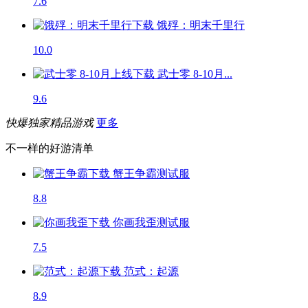
7.6
饿殍：明末千里行
10.0
武士零 8-10月...
9.6
快爆独家精品游戏
更多
不一样的好游清单
蟹王争霸
测试服
8.8
你画我歪
测试服
7.5
范式：起源
8.9