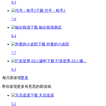
8.3
代号：枪手2
7.0
输出牧场
测试
8.4
外婆的小农院
7.7
打造世界-DLC爆...
9.3
每日新发现
更多
带你发现更多有意思的新游戏
天启圣源
5.1