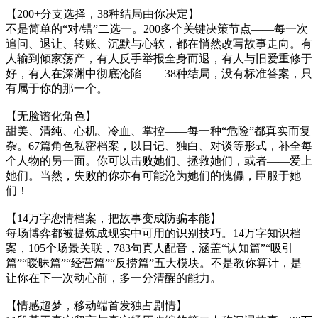
【200+分支选择，38种结局由你决定】
不是简单的“对/错”二选一。200多个关键决策节点——每一次
追问、退让、转账、沉默与心软，都在悄然改写故事走向。有
人输到倾家荡产，有人反手举报全身而退，有人与旧爱重修于
好，有人在深渊中彻底沦陷——38种结局，没有标准答案，只
有属于你的那一个。
【无脸谱化角色】
甜美、清纯、心机、冷血、掌控——每一种“危险”都真实而复
杂。67篇角色私密档案，以日记、独白、对谈等形式，补全每
个人物的另一面。你可以击败她们、拯救她们，或者——爱上
她们。当然，失败的你亦有可能沦为她们的傀儡，臣服于她
们！
【14万字恋情档案，把故事变成防骗本能】
每场博弈都被提炼成现实中可用的识别技巧。14万字知识档
案，105个场景关联，783句真人配音，涵盖“认知篇”“吸引
篇”“暧昧篇”“经营篇”“反捞篇”五大模块。不是教你算计，是
让你在下一次动心前，多一分清醒的能力。
【情感超梦，移动端首发独占剧情】