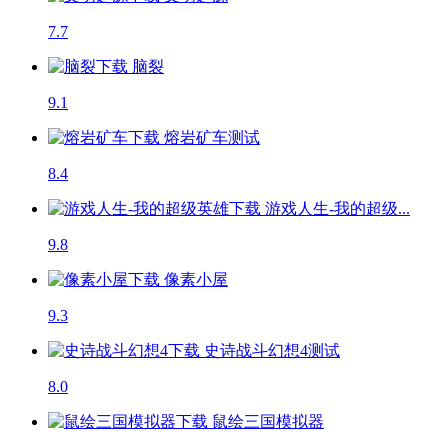
7.7
脑裂
9.1
熔岩矿车
测试
8.4
游戏人生-我的超级...
9.8
像素小屋
9.3
史诗战斗幻想4
测试
8.0
鼠绘三国模拟器