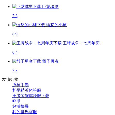
巨龙城堡
7.3
愤怒的小球
8.9
王牌战争：七周年庆
6.4
骰子勇者
7.8
友情链接
原神手游
和平精英体验服
王者荣耀体验服下载
鸣潮
好游快爆
我的世界官服