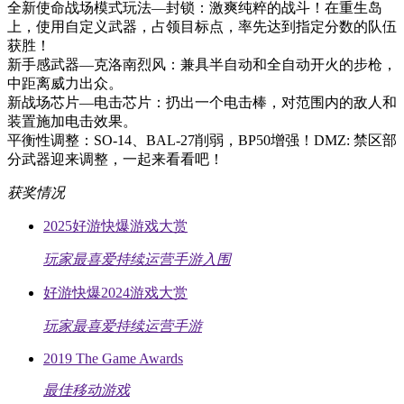
全新使命战场模式玩法—封锁：激爽纯粹的战斗！在重生岛
上，使用自定义武器，占领目标点，率先达到指定分数的队伍
获胜！
新手感武器—克洛南烈风：兼具半自动和全自动开火的步枪，
中距离威力出众。
新战场芯片—电击芯片：扔出一个电击棒，对范围内的敌人和
装置施加电击效果。
平衡性调整：SO-14、BAL-27削弱，BP50增强！DMZ: 禁区部
分武器迎来调整，一起来看看吧！
获奖情况
2025好游快爆游戏大赏
玩家最喜爱持续运营手游入围
好游快爆2024游戏大赏
玩家最喜爱持续运营手游
2019 The Game Awards
最佳移动游戏