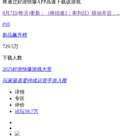
将通过好游快爆APP高速下载该游戏
8月7日(昨天)更新：《终结者2：审判日》联动开启，...
#
10
新品飙升榜
729.5万
下载人数
2025好游快爆游戏大赏
玩家最喜爱持续运营手游入围
详情
专区
评价
论坛
59.7万