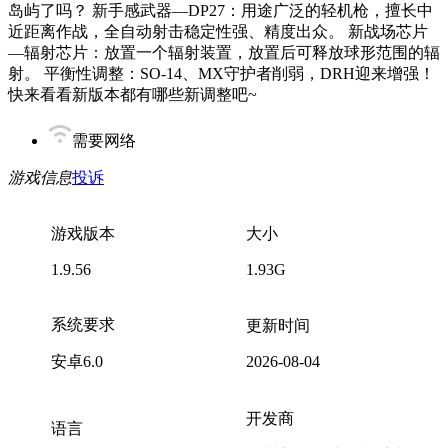
岛屿了吗？ 新手感武器—DP27：用途广泛的轻机枪，擅长中
近距离作战，全自动射击稳定性强、精度出众。 新战场芯片
—辐射芯片：放置一个辐射装置，放置后可释放球形范围的辐
射。 平衡性调整：SO-14、MX守护者削弱，DRH迎来增强！
快来看看新版本都有哪些新调整吧~
需要网络
游戏信息
投诉
游戏版本
大小
1.9.56
1.93G
系统要求
更新时间
安卓6.0
2026-08-04
开发商
语言