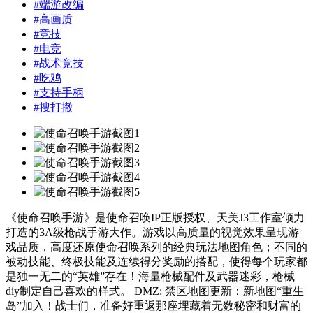
#
端游改编
#
高画质
#
竞技
#
电竞
#
战术竞技
#
吃鸡
#
支持手柄
#
搜打撤
《使命召唤手游》是使命召唤IP正版授权、天美J3工作室倾力
打造的3A级枪战手游大作。游戏以高质量的视觉效果呈现游
戏品质，高度还原使命召唤系列的经典玩法地图角色；不同的
被动技能、终极技能及连续得分奖励的搭配，使得每个玩家都
是独一无二的“英雄”存在！海量枪械配件及武器迷彩，枪械
diy制定自己喜欢的样式。 DMZ: 禁区地图更新：新地图“重生
岛”加入！战士们，准备好重返那座埋藏着无数秘密和财富的