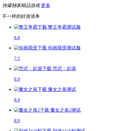
快爆独家精品游戏
更多
不一样的好游清单
蟹王争霸
测试服
8.8
你画我歪
测试服
7.5
范式：起源
8.9
魔女之泉
测试
8.9
魔女之泉2
测试
8.9
归途24小时
测试