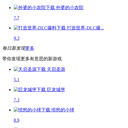
外婆的小农院
7.7
打造世界-DLC爆...
9.3
每日新发现
更多
带你发现更多有意思的新游戏
天启圣源
5.1
巨龙城堡
7.3
愤怒的小球
8.9