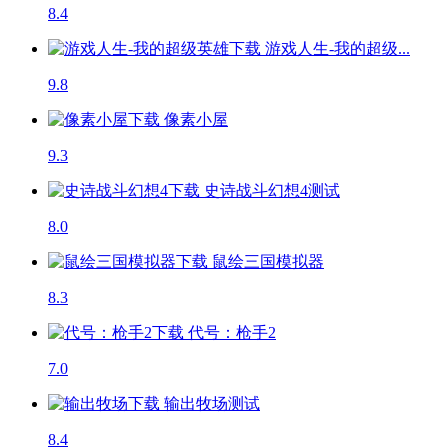
8.4
游戏人生-我的超级...
9.8
像素小屋
9.3
史诗战斗幻想4
测试
8.0
鼠绘三国模拟器
8.3
代号：枪手2
7.0
输出牧场
测试
8.4