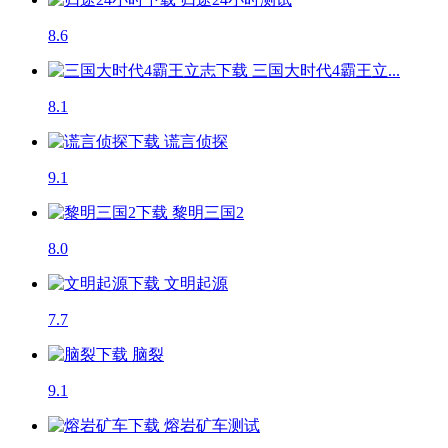
8.6
三国大时代4霸王立...
8.1
谎言侦探
9.1
黎明三国2
8.0
文明起源
7.7
脑裂
9.1
熔岩矿车
测试