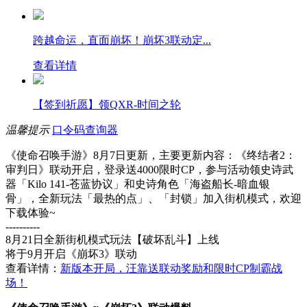
跨越命运，直面崩坏！崩坏3联动定...
查看详情
【签到祈愿】领QXR-时间之轮
温馨提示
口令码查询器
《使命召唤手游》8月7日更新，主要更新内容：《终结者2：
审判日》联动开启，登录送4000限时CP，参与活动领史诗武
器「Kilo 141-苍蓝协议」和史诗角色「海盗船长-暗血银
骨」，全新玩法「最热的点」、「封锁」加入街机模式，欢迎
下载体验~
----------
8月21日全新街机模式玩法【破坏乱斗】上线
将于9月开启《崩坏3》联动
查看详情：
新版本开局，汪靠送联动奖励和限时CP制霸战
场！