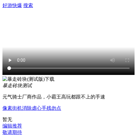
好游快爆
搜索
暴走砖块
测试
元气骑士厂商作品，小霸王高玩都跟不上的手速
像素
街机
消除
虐心
手残勿点
暂无
编辑推荐
敬请期待