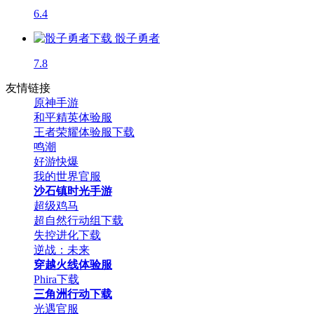
6.4
骰子勇者
7.8
友情链接
原神手游
和平精英体验服
王者荣耀体验服下载
鸣潮
好游快爆
我的世界官服
沙石镇时光手游
超级鸡马
超自然行动组下载
失控进化下载
逆战：未来
穿越火线体验服
Phira下载
三角洲行动下载
光遇官服