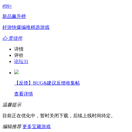
#
99+
新品飙升榜
好游快爆编推精选游戏
心·赏佳作
详情
评价
论坛
31
【反馈】BUG&建议反馈收集帖
查看详情
温馨提示
目前正在优化中，暂时关闭下载，后续上线时间待定。
编辑推荐
更多宝藏游戏