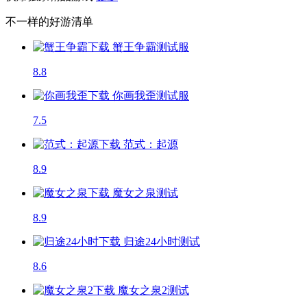
不一样的好游清单
蟹王争霸
测试服
8.8
你画我歪
测试服
7.5
范式：起源
8.9
魔女之泉
测试
8.9
归途24小时
测试
8.6
魔女之泉2
测试