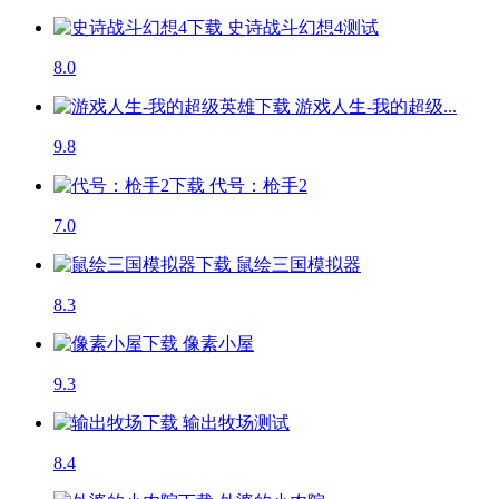
史诗战斗幻想4
测试
8.0
游戏人生-我的超级...
9.8
代号：枪手2
7.0
鼠绘三国模拟器
8.3
像素小屋
9.3
输出牧场
测试
8.4