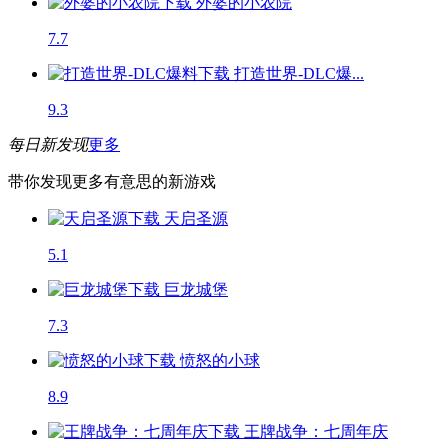
外婆的小农院
7.7
打造世界-DLC爆...
9.3
每日新发现
更多
带你发现更多有意思的新游戏
天启圣源
5.1
巨龙城堡
7.3
愤怒的小球
8.9
王牌战争：七周年庆