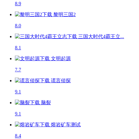
8.9
黎明三国2
8.0
三国大时代4霸王立...
8.1
文明起源
7.7
谎言侦探
9.1
脑裂
9.1
熔岩矿车
测试
8.4