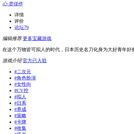
心·赏佳作
详情
评价
论坛
79
编辑推荐
更多宝藏游戏
在这个万物皆可拟人的时代，日本历史名刀化身为大好青年好
游戏介绍
官方已入驻
#
二次元
#
角色扮演
#
女性向
#
CV控
#
拟人
#
日系
#
养成
#
策略
#
卡牌
#
收集