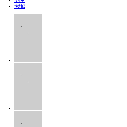
#
历史
#
模拟