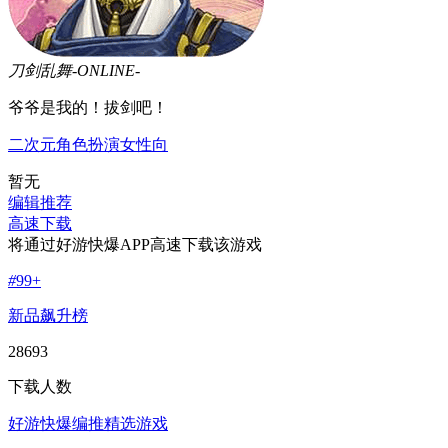
刀剑乱舞-ONLINE-
爷爷是我的！拔剑吧！
二次元
角色扮演
女性向
暂无
编辑推荐
高速下载
将通过好游快爆APP高速下载该游戏
#
99+
新品飙升榜
28693
下载人数
好游快爆编推精选游戏