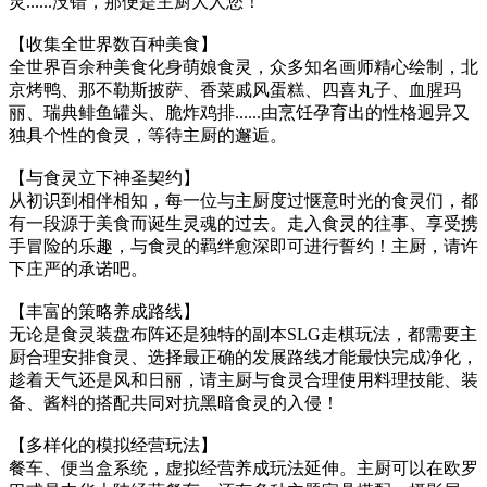
灵......没错，那便是主厨大人您！
【收集全世界数百种美食】
全世界百余种美食化身萌娘食灵，众多知名画师精心绘制，北
京烤鸭、那不勒斯披萨、香菜戚风蛋糕、四喜丸子、血腥玛
丽、瑞典鲱鱼罐头、脆炸鸡排......由烹饪孕育出的性格迥异又
独具个性的食灵，等待主厨的邂逅。
【与食灵立下神圣契约】
从初识到相伴相知，每一位与主厨度过惬意时光的食灵们，都
有一段源于美食而诞生灵魂的过去。走入食灵的往事、享受携
手冒险的乐趣，与食灵的羁绊愈深即可进行誓约！主厨，请许
下庄严的承诺吧。
【丰富的策略养成路线】
无论是食灵装盘布阵还是独特的副本SLG走棋玩法，都需要主
厨合理安排食灵、选择最正确的发展路线才能最快完成净化，
趁着天气还是风和日丽，请主厨与食灵合理使用料理技能、装
备、酱料的搭配共同对抗黑暗食灵的入侵！
【多样化的模拟经营玩法】
餐车、便当盒系统，虚拟经营养成玩法延伸。主厨可以在欧罗