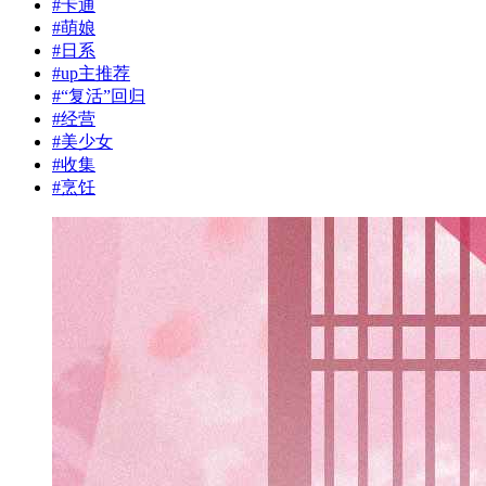
#
卡通
#
萌娘
#
日系
#
up主推荐
#
“复活”回归
#
经营
#
美少女
#
收集
#
烹饪