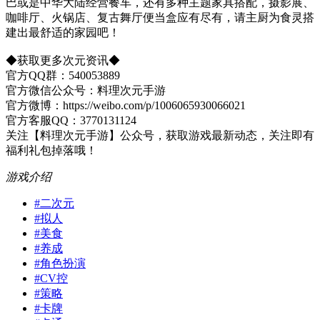
巴或是中华大陆经营餐车，还有多种主题家具搭配，摄影展、
咖啡厅、火锅店、复古舞厅便当盒应有尽有，请主厨为食灵搭
建出最舒适的家园吧！
◆获取更多次元资讯◆
官方QQ群：540053889
官方微信公众号：料理次元手游
官方微博：https://weibo.com/p/1006065930066021
官方客服QQ：3770131124
关注【料理次元手游】公众号，获取游戏最新动态，关注即有
福利礼包掉落哦！
游戏介绍
#
二次元
#
拟人
#
美食
#
养成
#
角色扮演
#
CV控
#
策略
#
卡牌