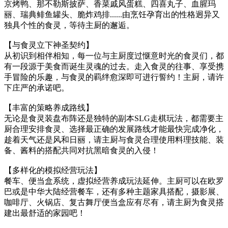
京烤鸭、那不勒斯披萨、香菜戚风蛋糕、四喜丸子、血腥玛
丽、瑞典鲱鱼罐头、脆炸鸡排......由烹饪孕育出的性格迥异又
独具个性的食灵，等待主厨的邂逅。
【与食灵立下神圣契约】
从初识到相伴相知，每一位与主厨度过惬意时光的食灵们，都
有一段源于美食而诞生灵魂的过去。走入食灵的往事、享受携
手冒险的乐趣，与食灵的羁绊愈深即可进行誓约！主厨，请许
下庄严的承诺吧。
【丰富的策略养成路线】
无论是食灵装盘布阵还是独特的副本SLG走棋玩法，都需要主
厨合理安排食灵、选择最正确的发展路线才能最快完成净化，
趁着天气还是风和日丽，请主厨与食灵合理使用料理技能、装
备、酱料的搭配共同对抗黑暗食灵的入侵！
【多样化的模拟经营玩法】
餐车、便当盒系统，虚拟经营养成玩法延伸。主厨可以在欧罗
巴或是中华大陆经营餐车，还有多种主题家具搭配，摄影展、
咖啡厅、火锅店、复古舞厅便当盒应有尽有，请主厨为食灵搭
建出最舒适的家园吧！