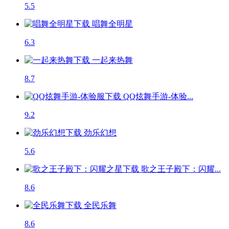
5.5
唱舞全明星
6.3
一起来热舞
8.7
QQ炫舞手游-体验...
9.2
劲乐幻想
5.6
歌之王子殿下：闪耀...
8.6
全民乐舞
8.6