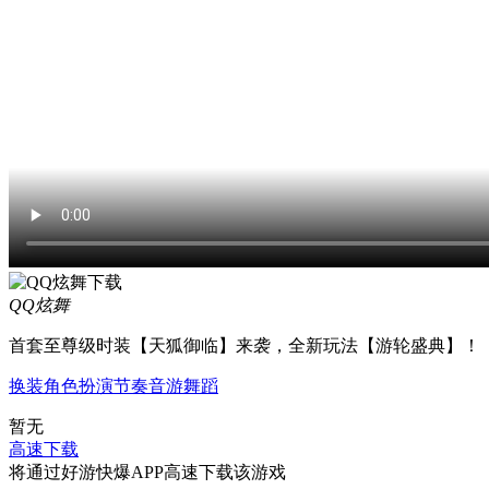
QQ炫舞
首套至尊级时装【天狐御临】来袭，全新玩法【游轮盛典】！
换装
角色扮演
节奏
音游
舞蹈
暂无
高速下载
将通过好游快爆APP高速下载该游戏