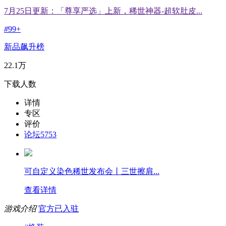
7月25日更新：「尊享严选」上新，稀世神器-超软肚皮...
#
99+
新品飙升榜
22.1万
下载人数
详情
专区
评价
论坛
5753
可自定义染色稀世发布会丨三世擦肩...
查看详情
游戏介绍
官方已入驻