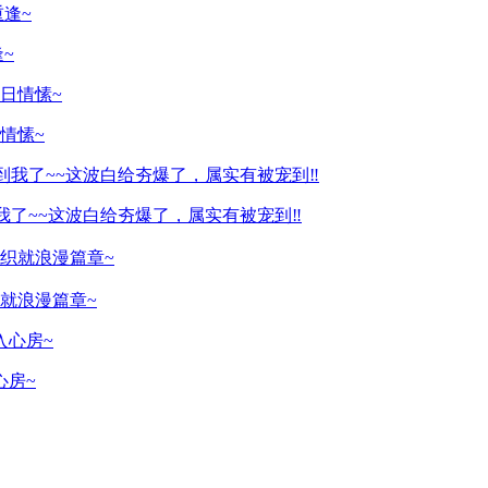
~
情愫~
我了~~这波白给夯爆了，属实有被宠到‼️
花织就浪漫篇章~
心房~