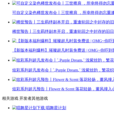
可自定义染色稀世发布会丨三世擦肩 ，所幸终得勿忘重逢
稀世预告丨三生羁绊副本开启，重逢轮回之中封存的旧日
【新版本福利爆料】璀璨超凡时装免费送 | OMG~你吓到
炫彩系列超凡发布会丨˚₊Purple Dream₊˚ 浅紫丝韵，繁
炫彩系列超凡预告丨Flower & Scent 落花轻扬，薰风撞入
相关游戏
开发者其他游戏
唱舞星计划