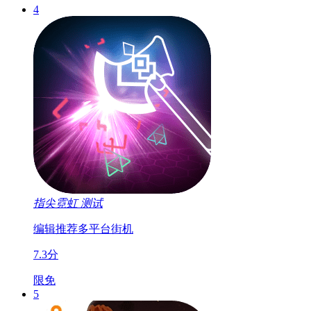
4
指尖霓虹
测试
编辑推荐
多平台
街机
7.3分
限免
5