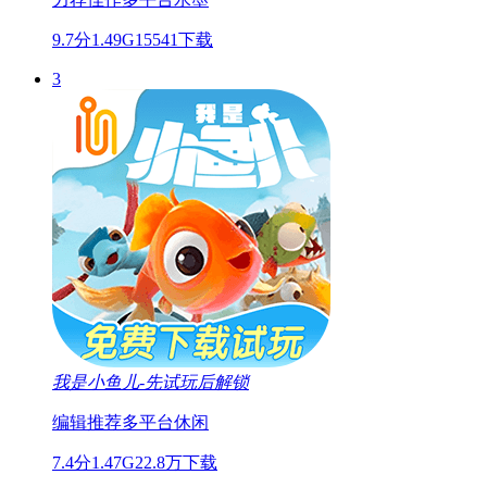
9.7分
1.49G
15541下载
3
我是小鱼儿-先试玩后解锁
编辑推荐
多平台
休闲
7.4分
1.47G
22.8万下载