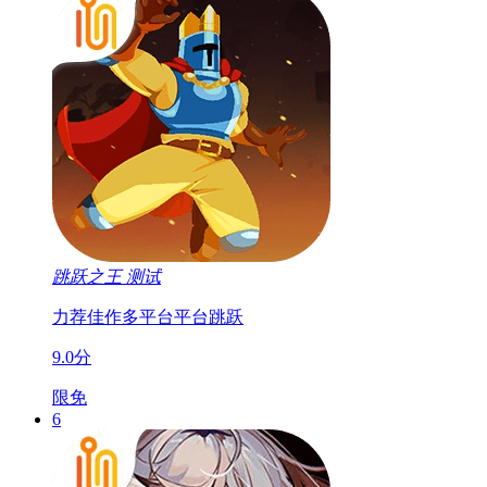
跳跃之王
测试
力荐佳作
多平台
平台跳跃
9.0分
限免
6