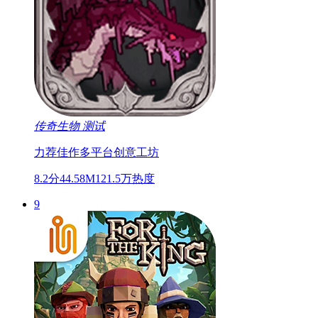
传奇生物
测试
力荐佳作
多平台
创意工坊
8.2分
44.58M
121.5万热度
9