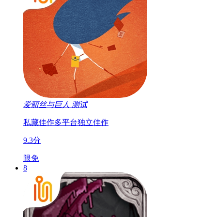
爱丽丝与巨人
测试
私藏佳作
多平台
独立佳作
9.3分
限免
8