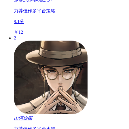
迷雾北境-绝境北方
力荐佳作
多平台
策略
9.1分
￥12
2
山河旅探
力荐佳作
多平台
水墨