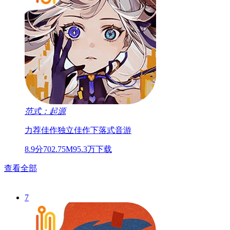
范式：起源
力荐佳作
独立佳作
下落式音游
8.9分
702.75M
95.3万下载
查看全部
7