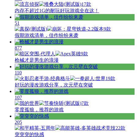
17款
内存不超过1G的耐玩好玩游戏全在这！
51
9款
假期游戏清单，佳作纷纷来袭
877
9款
枪械才是男生的浪漫
110
19款
好玩的漫改游戏分享，次元壁在突破
107
7款
零度孤狼，推荐的游戏
205
22款
突突突的快感