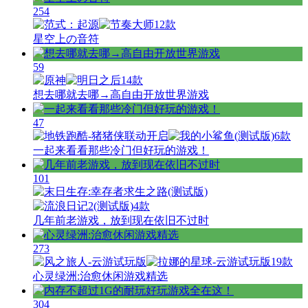
254
12款
星空上の音符
59
14款
想去哪就去哪→高自由开放世界游戏
47
6款
一起来看看那些冷门但好玩的游戏！
101
4款
几年前老游戏，放到现在依旧不过时
273
19款
心灵绿洲:治愈休闲游戏精选
304