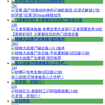
766
27款
好评值“拉满”的Steam移植佳作
148
39款
【新鲜好游】大家都在玩的热门游戏合集
3807
55款
植物大战僵尸全家桶·强烈推荐
144
23款
良心游戏|尽情体验良心之作吧！
620
14款
不是我，是我们！