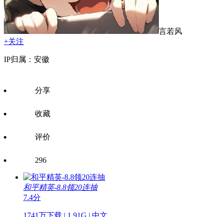
言若风
+关注
IP归属：安徽
分享
收藏
评价
296
和平精英-8.8领20连抽
7.4分
1741万下载 | 1.91G | 中文