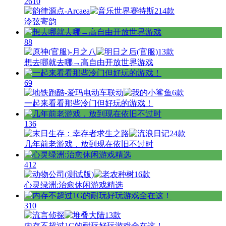
2610
14款
泠弦寄韵
88
13款
想去哪就去哪→高自由开放世界游戏
69
6款
一起来看看那些冷门但好玩的游戏！
136
4款
几年前老游戏，放到现在依旧不过时
412
16款
心灵绿洲:治愈休闲游戏精选
310
13款
内存不超过1G的耐玩好玩游戏全在这！