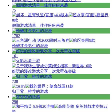
75
8款
假期游戏清单，佳作纷纷来袭
1782
9款
枪械才是男生的浪漫
161
16款
好玩的漫改游戏分享，次元壁在突破
738
11款
归于零，推荐的游戏
296
22
款