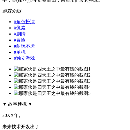
平，某(屌丝)少年挺身而出，向渣渣们发起挑战。
游戏介绍
#
角色扮演
#
像素
#
剧情
#
冒险
#
耐玩不厌
#
单机
#
独立游戏
▼ 故事梗概 ▼
20XX年。
未来技术开发出了