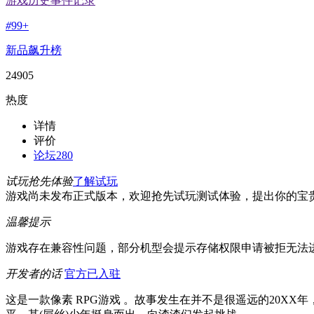
游戏历史事件记录
#
99+
新品飙升榜
24905
热度
详情
评价
论坛
280
试玩抢先体验
了解试玩
游戏尚未发布正式版本，欢迎抢先试玩测试体验，提出你的宝
温馨提示
游戏存在兼容性问题，部分机型会提示存储权限申请被拒无法
开发者的话
官方已入驻
这是一款像素 RPG游戏 。故事发生在并不是很遥远的20X