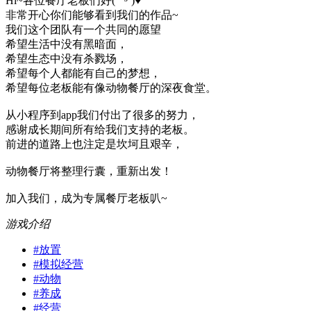
Hi~各位餐厅老板们好( ˘ ³˘)♥
非常开心你们能够看到我们的作品~
我们这个团队有一个共同的愿望
希望生活中没有黑暗面，
希望生态中没有杀戮场，
希望每个人都能有自己的梦想，
希望每位老板能有像动物餐厅的深夜食堂。
从小程序到app我们付出了很多的努力，
感谢成长期间所有给我们支持的老板。
前进的道路上也注定是坎坷且艰辛，
动物餐厅将整理行囊，重新出发！
加入我们，成为专属餐厅老板叭~
游戏介绍
#
放置
#
模拟经营
#
动物
#
养成
#
经营