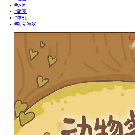
#
休闲
#
萌宠
#
单机
#
独立游戏