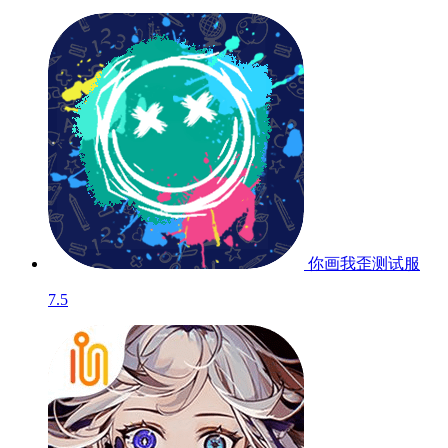
你画我歪
测试服
7.5