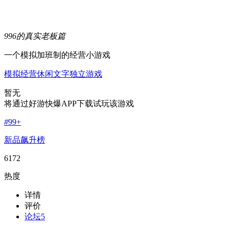
996的真实老板篇
一个模拟加班制的经营小游戏
模拟经营
休闲
文字
独立游戏
暂无
将通过好游快爆APP下载试玩该游戏
#
99+
新品飙升榜
6172
热度
详情
评价
论坛
5