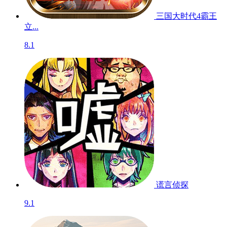
三国大时代4霸王
立...
8.1
谎言侦探
9.1