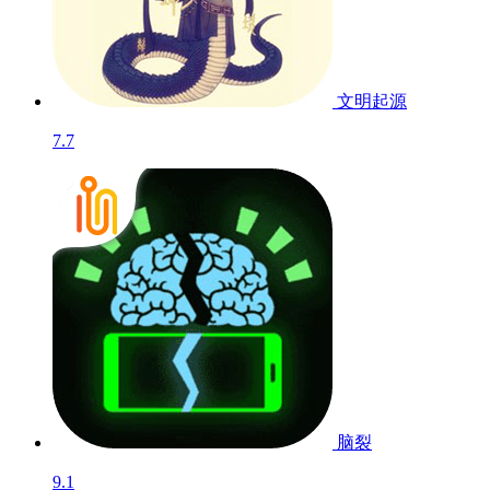
文明起源
7.7
脑裂
9.1