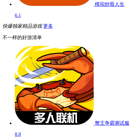
模拟炒股人生
6.1
快爆独家精品游戏
更多
不一样的好游清单
蟹王争霸
测试服
8.8