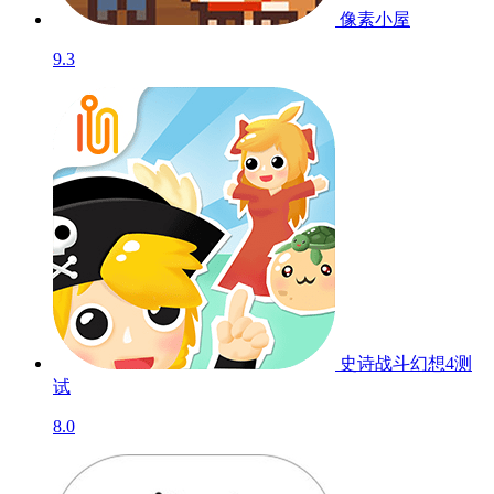
像素小屋
9.3
史诗战斗幻想4
测
试
8.0