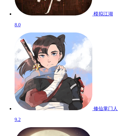
模拟江湖
8.0
修仙掌门人
9.2