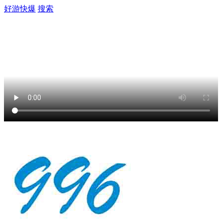
好游快爆
搜索