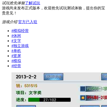
试玩抢先体验
了解试玩
游戏尚未发布正式版本，欢迎抢先试玩测试体验，提出你的宝
贵意见！
游戏介绍
官方已入驻
#
模拟经营
#
休闲
#
文字
#
独立游戏
#
单机
#
竖屏
#
模拟
#
经营